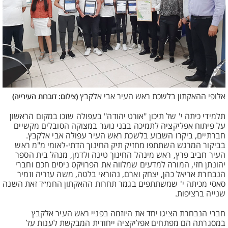
אלופי ההאקתון בלשכת ראש העיר אבי אלקבץ
(צילום: דוברות העירייה)
תלמידי כיתה י' של תיכון "אורט יהודה" בעפולה שזכו במקום הראשון
על פיתוח אפליקציה לתמיכה בבני נוער במצוקה הסובלים מקשיים
חברתיים, ביקרו השבוע בלשכת ראש העיר עפולה אבי אלקבץ.
בביקור המרגש השתתפו מחזיק תיק החינוך הדתי-לאומי מ"מ ראש
העיר חביב פרץ, ראש מינהל החינוך טינה ולדמן, מנהל בית הספר
יהונתן חזי, המורה למדעים שמלווה את הפרויקט ניסים חכם וחברי
הנבחרת אריאל כהן, יצחק וארם, נהוראי בלטה, משה עזריה וזמיר
סאסי מכיתה י' שמשתתפים בגמר תחרות ההאקתון החמ״ד זאת השנה
שנייה ברציפות.
חברי הנבחרת הציגו יחד את היוזמה בפניי ראש העיר אלקבץ
במסגרתה הם מפתחים אפליקציה ייחודית המבקשת לענות על