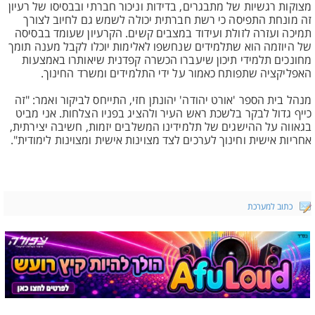
מצוקות רגשיות של מתבגרים, בדידות וניכור חברתי ובבסיסו של רעיון
זה מונחת התפיסה כי רשת חברתית יכולה לשמש גם לחיוב לצורך
תמיכה ועזרה לזולת ועידוד במצבים קשים. הקרעיון שעומד בבסיסה
של היוזמה הוא שתלמידים שנחשפו לאלימות יוכלו לקבל מענה תומך
מחונכים תלמידי תיכון שיעברו הכשרה קפדנית שיאותרו באמצעות
האפליקציה שתפותח כאמור על ידי התלמידים ומשרד החינוך.
מנהל בית הספר 'אורט יהודה' יהונתן חזי, התייחס לביקור ואמר: "זה
כייף גדול לבקר בלשכת ראש העיר ולהציג בפניו הצלחות. אני מביט
בגאווה על ההישגים של תלמידינו המשלבים יזמות, חשיבה יצירתית,
אחריות אישית וחינוך לערכים לצד מצוינות אישית ומצוינות לימודית".
כתוב למערכת