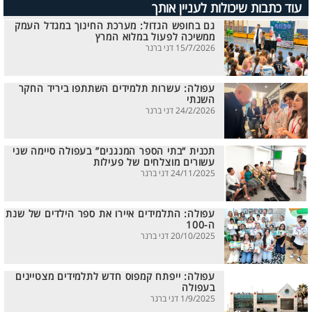
עוד כתבות שיכולות לעניין אותך
גם בחופש הגדול: מערכת החינוך במגדל העמק
ממשיכה לפעול במלוא המרץ
15/7/2026 דני ברנר
עפולה: עשרות תלמידים השתתפו ביריד החקר
השנתי
24/2/2026 דני ברנר
תכנית “בתי הספר המנגנים” בעפולה סיימה שני
עשורים מוצלחים של פעילות
24/11/2025 דני ברנר
עפולה: התלמידים איירו את ספר הילדים של שנת
ה-100
20/10/2025 דני ברנר
עפולה: ייפתח קמפוס חדש לתלמידים מצטיינים
בעפולה
1/9/2025 דני ברנר