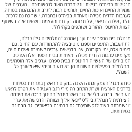
הנגישות בביה"ס בגישת "ונשמרתם מאוד לנפשותיכם". הערכים של
שמירת החיים ואיכות החיים, תורמים רבות לתרבות התנהגות בטוחה,
לערבות הדדית מכילה ומאחדת בביה"ס ובחברה. יישר כח גם לרכזת
זה"ב, אילנה דניאלי, על תרומה בקידום והעצמת נושאים אלה בשיתוף
הצוות החינוכי, ההורים ושותפים בקהילה".
מנהלת בית הספר עינת וקנין אמרה: "התלמידים גילו קבלה,
התחשבות, התעניינו וספגו מוטיבציה להתמודדות עם החיים. גם
בימים אלה, ימי בקורונה, אנו מדגישים ערכים לשמירת ואיכות חיים,
מקדמים ערבות הדדית מכילה ומאחדת בבית הספר ואלו הערכים
המובילים של העשייה החינוכית בבית ספרנו. ערכים אלה מוטמעים
ומחלחלים בפעילויות השונות הן באירועים ובימי שיא ולאורך כל
השנה".
כידוע מגדל העמק זכתה השנה במקום הראשון בתחרות בטיחות
בדרכים הארצית ושרת התחבורה מירי רגב העניקה את הפרס לראש
העיר אלי ברדה. מלי אליגוב ראש מינהל החינוך ברכה את היוזמה
היצירתית ל מנהלת ביה"ס "יגאל אלון" וצוותה והדגישה את ערך
"ונשמרתם מאוד לנפשותיכם" גם מבחינה בריאותית וגם מבחינה
בטיחותית.