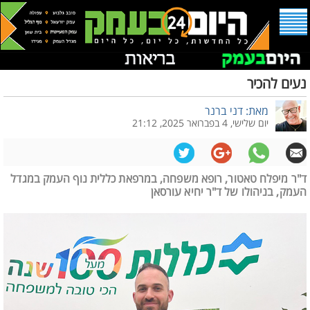
נעים להכיר
מאת: דני ברנר
יום שלישי, 4 בפברואר 2025, 21:12
ד"ר מיפלח טאטור, רופא משפחה, במרפאת כללית נוף העמק במגדל
העמק, בניהולו של ד"ר יחיא עורסאן