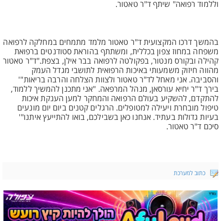
וללמוד רפואה" שיתף ד"ר טאטור.
בהמשך דרכו המקצועית ד"ר טאטור מלמד מתמחים במחלקה לרפואה
משפחה במחוז צפון בכללית, ומשתתף בהוראת סטודנטים ברפואת
קהילה ובקורס מנטור, בפקולטה לרפואה בבר אילן, בצפת."ד"ר טאטור
מהווה חיזוק משמעותי באיכות הרפואית לתושבי מגדל העמק
והסביבה. אני מאחל לד"ר טאטור ולצוות הצלחה והרבה בריאות"'
בירך ד"ר יחיא עורסאן, מנהל המרפאה. "אני מתכנן להמשיך ללמוד,
להתקדם, להשקיע בעולם הרפואה והמחקר למען הענקת איכות
טיפול מובחרת ויעילה למטופלים. הרגלים קטנים ביום יום מונעים
בעיות גדולות בעתיד. אנחנו כאן בשבילכם, בואו להתייעץ איתנו"'
סיכם ד"ר טאטור.
כתוב למערכת