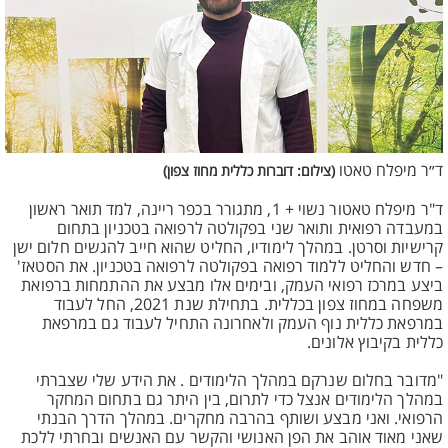
ד״ר מיפלח טאטו
(צילום: דוברות כללית מחוז צפון)
ד"ר מיפלח טאטור נשוי + 1, מתגורר בכפר ריינה, למד תואר ראשון
במעבדה רפואית ותואר שני בפקולטה לרפואה בטכניון בתחום
קרישיות וסרטן. במהלך לימודיו, החליט שהוא חייב להגשים חלום ישן
– חדש והחליט ללמוד רפואה בפקולטה לרפואה בטכניון. את הסטאז'
ביצע במרכז רפואי העמק, ובימים אלו מבצע את ההתמחות ברפואת
משפחה במחוז צפון בכללית. בתחילת שנת 2021, החל לעבוד
במרפאת כללית נוף העמק ולאחרונה התחיל לעבוד גם במרפאת
כללית בקיבוץ אלונים.
"מדובר בחלום שנרקם במהלך הלימודים . את הידע שלי שצברתי
במהלך הלימודים אנצל כדי לתרום, בין היתר גם בתחום המחקר
הרפואי. ואני מבצע ושותף בהרבה מחקרים. במהלך הדרך הבנתי
שאני מאוד אוהב את הפן האנושי והקשר עם האנשים ובחרתי ללכת