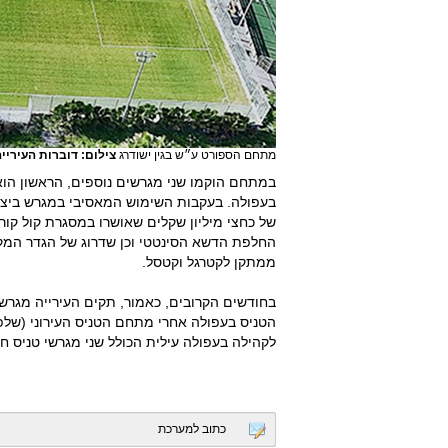
מתחם הספורט ע״ש בגין ישודרג
צילום: דוברות העיריי
במתחם הוקמו שני מגרשים נוספים, הראשון הוא
בעפולה. בעקבות השימוש המאסיבי במגרש ביצעה
של כחצי מיליון שקלים שאושרו במסגרת קול קור
החלפת הדשא הסינטטי וכן שדרוג של הגדר המקיפה
ממתקן לקטרגל וקטסל.
בחודשים הקרובים, כאמור, תקים העירייה מגר
הטניס בעפולה אחרי מתחם הטניס העירוני (שלפ
לקהילה בעפולה עילית הכולל שני מגרשי טניס ח
כתוב למערכת