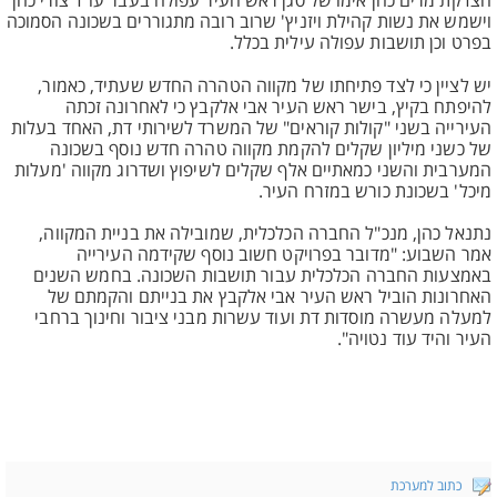
הצדקת מרים כהן אימו של סגן ראש העיר עפולה בעבר עו"ד צורי כהן
וישמש את נשות קהילת ויזניץ' שרוב רובה מתגוררים בשכונה הסמוכה
בפרט וכן תושבות עפולה עילית בכלל.
יש לציין כי לצד פתיחתו של מקווה הטהרה החדש שעתיד, כאמור,
להיפתח בקיץ, בישר ראש העיר אבי אלקבץ כי לאחרונה זכתה
העירייה בשני "קולות קוראים" של המשרד לשירותי דת, האחד בעלות
של כשני מיליון שקלים להקמת מקווה טהרה חדש נוסף בשכונה
המערבית והשני כמאתיים אלף שקלים לשיפוץ ושדרוג מקווה 'מעלות
מיכל' בשכונת כורש במזרח העיר.
נתנאל כהן, מנכ"ל החברה הכלכלית, שמובילה את בניית המקווה,
אמר השבוע: "מדובר בפרויקט חשוב נוסף שקידמה העירייה
באמצעות החברה הכלכלית עבור תושבות השכונה. בחמש השנים
האחרונות הוביל ראש העיר אבי אלקבץ את בנייתם והקמתם של
למעלה מעשרה מוסדות דת ועוד עשרות מבני ציבור וחינוך ברחבי
העיר והיד עוד נטויה".
כתוב למערכת