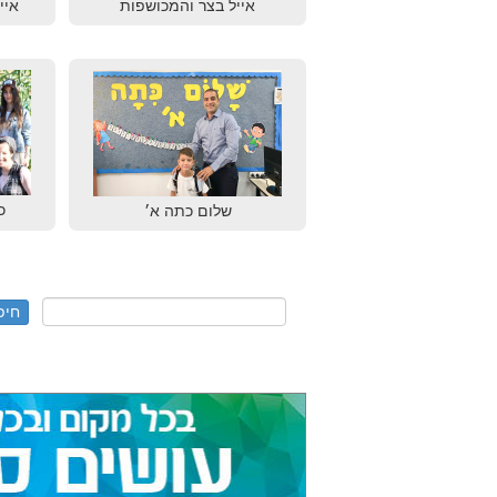
אייל בצר והמכושפות
איי
כ
שלום כתה א׳