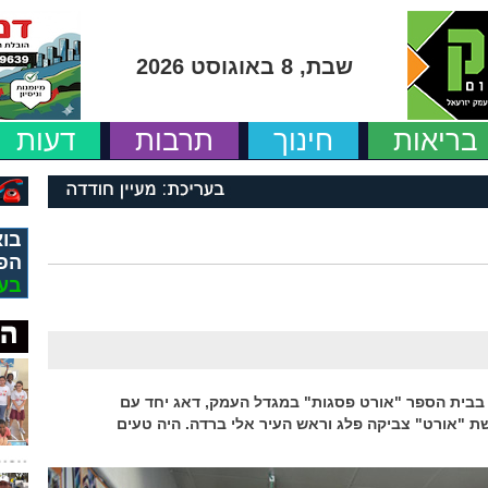
שבת, 8 באוגוסט 2026
בריאות
חינוך
תרבות
דעות
בוא
הפ
בע
 בבית הספר "אורט פסגות" במגדל העמק, דאג יחד עם
שת "אורט" צביקה פלג וראש העיר אלי ברדה. היה טעים