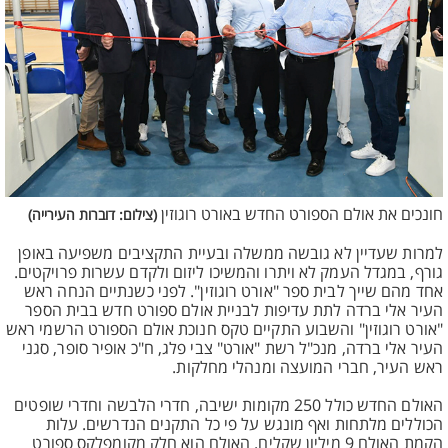
חונכים את אולם הספורט החדש באורט רוגוזין
(צילום: דוברות העירייה)
למרות שעדיין לא גובשה ממשלה ובעיית התקציבים משפיעה באופן
גורף, במגדל העמק לא ויתרו והמשיכו ליזום ולקדם עשרות פרויקטים.
אחד מהם שייך לבית ספר "אורט רוגוזין". לפני כשנתיים הנחה ראש
העיר אלי ברדה לתת עדיפות לבניית אולם ספורט חדש בבית הספר
"אורט רוגוזין" והשבוע התקיים טקס חנוכת אולם הספורט הרשמי ראש
העיר אלי ברדה, מנכ"ל רשת "אורט" צבי פלג, ח"כ אופיר סופר, סגני
ראש העיר, חברי המועצה ומנהלי מחלקות.
האולם החדש כולל 250 מקומות ישיבה, חדרי הלבשה וחדרי שופטים
הכוללים מלתחות ואף מונגש על פי כל התקנים הנדרשים. עלות
הקמת האולם 9 מיליון שקלים. האולם הוא חלק מקומפלקס ספורט