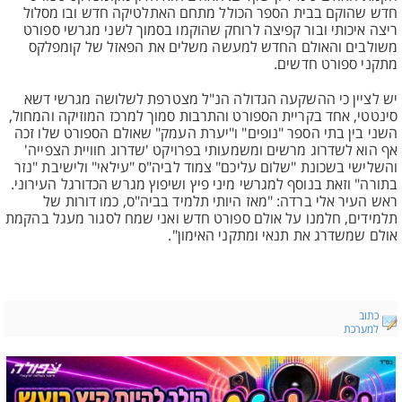
חדש שהוקם בבית הספר הכולל מתחם האתלטיקה חדש ובו מסלול
ריצה איכותי ובור קפיצה לרוחק שהוקמו בסמוך לשני מגרשי ספורט
משולבים והאולם החדש למעשה משלים את הפאזל של קומפלקס
מתקני ספורט חדשים.
יש לציין כי ההשקעה הגדולה הנ"ל מצטרפת לשלושה מגרשי דשא
סינטטי, אחד בקריית הספורט והתרבות סמוך למרכז המוזיקה והמחול,
השני בין בתי הספר "נופים" ו"יערת העמק" שאולם הספורט שלו זכה
אף הוא לשדרוג מרשים ומשמעותי בפרויקט 'שדרוג חוויית הצפייה'
והשלישי בשכונת "שלום עליכם" צמוד לביה"ס "עילאי" ולישיבת "נזר
בתורה" וזאת בנוסף למגרשי מיני פיץ ושיפוץ מגרש הכדורגל העירוני.
ראש העיר אלי ברדה: "מאז היותי תלמיד בביה"ס, כמו דורות של
תלמידים, חלמנו על אולם ספורט חדש ואני שמח לסגור מעגל בהקמת
אולם שמשדרג את תנאי ומתקני האימון".
כתוב
למערכת