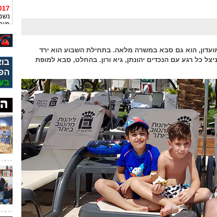
13:49
נשמ
מית
נפגע
10:10
במועדון, הוא גם סבא במשרה מלאה. בתחילת השבוע הוא ירד
ניצל כל רגע עם הנכדים יהונתן, גיא ורון. בהחלט, סבא למופת
בוא
שהת
מות
הפ
בע
08:37
שבע
החי
23:08
בינו
22:16
שלו
באמ
07:23
יפי