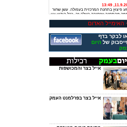
11.9.2017, 
ע פיצוץ בתחנת המרכזית בעפולה. עשן שחור
מר מהתחנה שנסגרה בשלב זה. ככל הידוע אין
ים והנסיבות לפיצוץ נבדקות
האימייל האדום
28.8.2017, 
הפועל, תושב כפר בעמק יזרעאל בן 42,
ו לבקר בדף
חשמל במפעל בקיבוץ חמדיה מת מפצעיו.
ו נקבע בבה״ח העמק בעפולה
ייסבוק של
היום
מק
28.8.2017, 
פועל בן 42 התחשמל במפעל בקיבוץ חמדיה
מק בית שאן... צוות של מד"א גלבוע מבצע בו
יאה. מצבו קשה
אייל בצר והמכושפות
25.8.2017, 
עפולה: בת 50 נדקרה בידי בעלה. פונתה במצב
ני לביה״ח העמק. הבעל נעצר לחקירה
23.8.2017, 
שה פצועים קשה מירי באום אל פחם. פונו
אייל בצר בפרלמנט העמק
בולנסים לביה״ח העמק. המשטרה חוקרת
13.8.2017, 
שתי אחיות מנצרת, בנות 16 ו-19, נהרגו הלילה
בהתהפכות מכוניתן, על כביש 75 סמוך לכפר
ע. המשטרה חוקרת את נסיבות התאונה