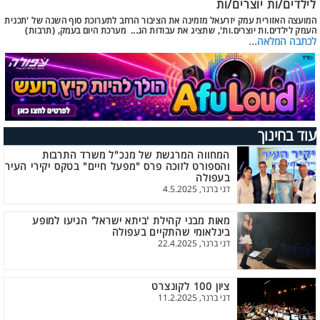
לילדים/ות יוצרים/ות
המועצה האזורית עמק יזרעאל מזמינה את הציבור הרחב לתערוכת סוף השנה של 'תכנית
העמק לילדים.ות יוצרים.ות', שתציג את עבודות הג... מערכת היום בעמק, (תרבות)
לכתבה המלאה...
עוד בחינוך
המחווה המרגשת של מנכ"ל משרד התרבות
והספורט לזוכה פרס "מפעל חיים" בטקס יקירי העיר
בעפולה
דני ברנר, 4.5.2025
מאות מבני קהילת 'ביתא ישראל' הגיעו למופע
בינלאומי שהתקיים בעפולה
דני ברנר, 22.4.2025
ציון 100 לקונצרט
דני ברנר, 11.2.2025