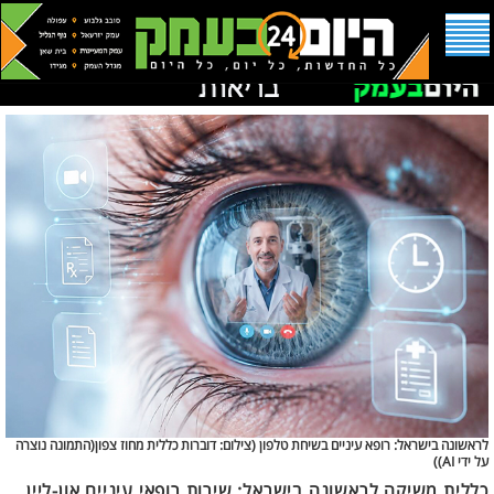
לראשונה בישראל: רופא עיניים בשיחת טלפון (
צילום: דוברות כללית מחוז צפון(התמונה נוצרה
על ידי AI))
כללית משיקה לראשונה בישראל: שירות רופאי עיניים און-ליין