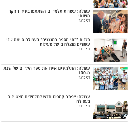
עפולה: עשרות תלמידים השתתפו ביריד החקר
השנתי
דני ברנר
תכנית “בתי הספר המנגנים” בעפולה סיימה שני
עשורים מוצלחים של פעילות
דני ברנר
עפולה: התלמידים איירו את ספר הילדים של שנת
ה-100
דני ברנר
עפולה: ייפתח קמפוס חדש לתלמידים מצטיינים
בעפולה
דני ברנר