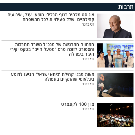
תרבות
אוגוסט מלהיב בנוף הגליל: מופעי ענק, אירועים
קהילתיים ושלל פעילויות לכל המשפחה
דני ברנר
המחווה המרגשת של מנכ"ל משרד התרבות
והספורט לזוכה פרס "מפעל חיים" בטקס יקירי
העיר בעפולה
דני ברנר
מאות מבני קהילת 'ביתא ישראל' הגיעו למופע
בינלאומי שהתקיים בעפולה
דני ברנר
ציון 100 לקונצרט
דני ברנר