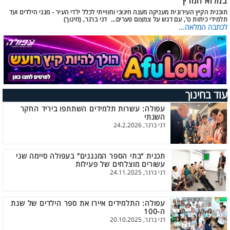
במלוא המרץ
תוכנית הקיץ העירונית מעניקה מענה חינוכי וחווייתי לכלל ילדי העיר - מגני הילדים ועד
תלמידי כיתות ט', עם דגש על צמצום פערים... דני ברנר, (חינוך)
לכתבה המלאה...
עוד בחינוך
עפולה: עשרות תלמידים השתתפו ביריד החקר
השנתי
דני ברנר, 24.2.2026
תכנית “בתי הספר המנגנים” בעפולה סיימה שני
עשורים מוצלחים של פעילות
דני ברנר, 24.11.2025
עפולה: התלמידים איירו את ספר הילדים של שנת
ה-100
דני ברנר, 20.10.2025