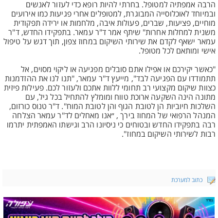
הרבה אמפתיה למטופל. בחרתי להיות רופא כדי לעזור לאנשים
ובמיוחד לאוכלוסייה המבוגרת, למטופלים אחרי פגיעות כמו אירועים
מוחיים, פציעות, שברים, פעולות איבה, מלחמות או ירידה תפקודית
משנית למחלות אחרות" שיתף אמר ד"ר עמאר. בתפקידו החדש, ד"ר
עמאר ישאף לקדם את שירותי השיקום במחוז צפון, תוך דגש על טיפול
אישי ומותאם לכל מטופל.
"כאשר יקירכם או אפילו אתם סובלים מפגיעה או ליקוי מסוים, אל
תתמודדו עם הפגיעה לבד", מייעץ ד"ר עמאר, "תנו לנו את ההזדמנות
כצוות שיקום מקצועי רב תחומי ללוות אתכם ולעזור לכם. פעילות פיזית
מתונה הינה השקעה ארוכת טווח ומומלץ להתחיל בכל גיל, עם
השלכות חיוביות הן לטובת הגוף והן לטובת המוח". ד"ר טנוס כורזום,
המנהל הרפואי של המחוז בירך , ״אנו מאחלים לד"ר עמאר הצלחה
רבה בתפקידו החדש ובטוחים כי ניסיונו הרב וגישתו האמפתית יתרמו
רבות לשירותי השיקום במחוז".
כתוב למערכת