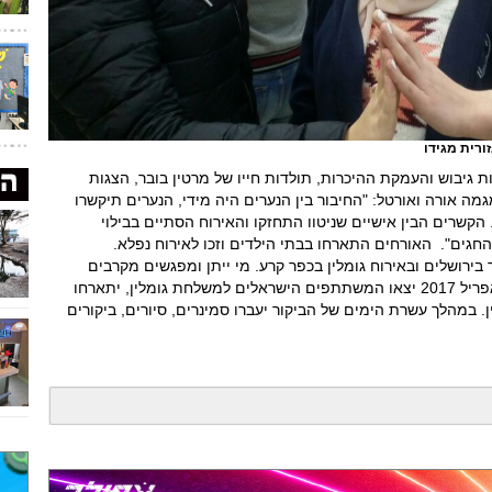
ורית מגידו
יבוש והעמקת ההיכרות, תולדות חייו של מרטין בובר, הצגות
גמה אורה ואורטל: "החיבור בין הנערים היה מידי, הנערים תיקשרו
שרים הבין אישיים שניטוו התחזקו והאירוח הסתיים בבילוי
גים". האורחים התארחו בבתי הילדים וזכו לאירוח נפלא.
ושלים ובאירוח גומלין בכפר קרע. מי ייתן ומפגשים מקרבים
כאלה בין בני נוער ימשיכו להיות מנת חלקנו". באפריל 2017 יצאו המשתתפים הישראלים למשלחת גומלין, יתארחו
 במהלך עשרת הימים של הביקור יעברו סמינרים, סיורים, ביקורים