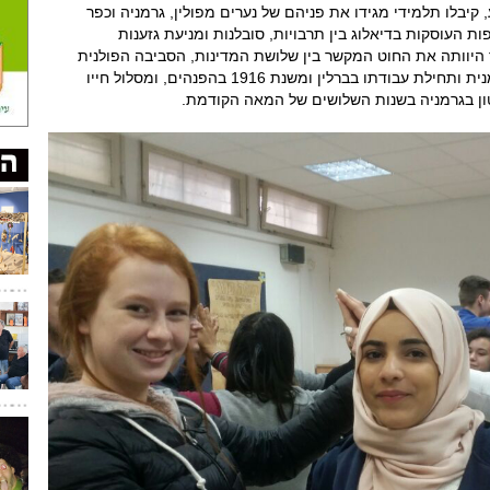
קיבלו תלמידי מגידו את פניהם של נערים מפולין, גרמניה וכפר
ת העוסקות בדיאלוג בין תרבויות, סובלנות ומניעת גזענות
ר היוותה את החוט המקשר בין שלושת המדינות, הסביבה הפולנית
בה גדל בובר בחלק משנות נעוריו, הסביבה הגרמנית ותחילת עבודתו בברלין ומשנת 1916 בהפנהים, ומסלול חייו
ון בגרמניה בשנות השלושים של המאה הקודמת.