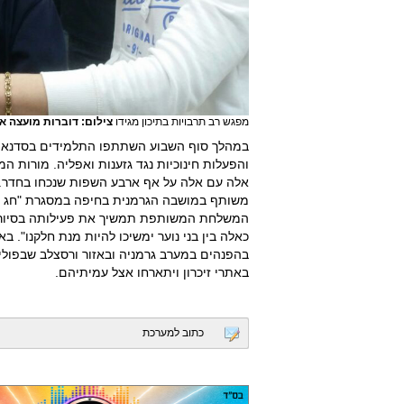
מפגש רב תרבויות בתיכון מגידו
צילום: דוברות מועצה אז
במהלך סוף השבוע השתתפו התלמידים בסדנאות ג
והפעלות חינוכיות נגד גזענות ואפליה. מורות המ
אלה עם אלה על אף ארבע השפות שנכחו בחדר. הק
משותף במושבה הגרמנית בחיפה במסגרת "חג הח
המשלחת המשותפת תמשיך את פעילותה בסיור ביר
בהפנהים במערב גרמניה ובאזור ורסצלב שבפולין.
באתרי זיכרון ויתארחו אצל עמיתיהם.
כתוב למערכת