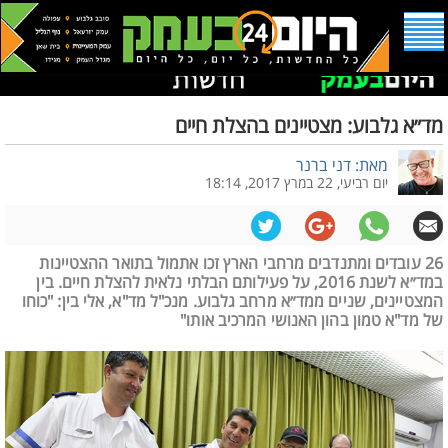
מד״א גלבוע: מצטיינים בהצלת חיים
מאת: דני ברנר
יום רביעי, 22 במרץ 2017, 18:14
26 עובדים ומתנדבים מרחבי הארץ זכו אתמול בתואר ההצטיינות
במד״א לשנת 2016, על פעילותם הבלתי נלאית להצלת חיים. בין
המצטיינים, שניים ממד״א מרחב גלבוע. מנכ"ל מד"א, אלי בין: "כוחו
של מד"א טמון בהון האנושי המרכיב אותו"