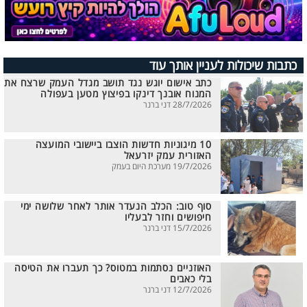
כתבות שיכולות לעניין אותך עוד
כתב אישום יוגש נגד תושב מגדל העמק שרצח את
המנוח אובנך דינקו בפיצוץ מטען בעפולה
28/7/2026 דני ברנר
10 מיגוניות חדשות הוצבו ביישובי המועצה
האזורית עמק יזרעאל
19/7/2026 מערכת היום בעמק
סוף טוב: הכלב הנעדר אותר לאחר שלושה ימי
חיפושים וחזר לבעליו
15/7/2026 דני ברנר
האוזניים נסתמות במטוס? כך תעברו את הטיסה
בלי כאבים
12/7/2026 דני ברנר