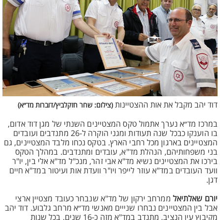
דוד יהב מקבל את אות ההצטיינות
(צילום: שחר חזקלביץ/דוברות מד״א)
במרכז מד״א נערך אתמול טקס המצטיינים השנתי של מגן דוד אדום,
בו הוענקו כבכל שנה תעודות ומגני הוקרה ל-26 מתנדבים ועובדים
המצטיינים בארגון מכל רחבי הארץ. בטקס נכחו מלבד המצטיינים, גם
בני משפחותיהם, הנהלת מד"א, עובדים ומתנדבים. במהלך הטקס
בירכו את המצטיינים נשיא מד"א אבי זהר, מנכ"ל מד"א אלי בין, יו"ר
וועד העובדים במד"א עוזר לייפר ויו"ר וועדת אות ועיטור במד"א חיים
דגן.
יורם שאלתיאל
ממרחב ירקון של מד"א שנבחר כעובד מצטיין ארצי
אבל בין המצטיינים נבחרו שנייים מאנשי מד״א מרחב גלבוע. דוד יהב
מקיבוץ עין הנציב, מתנדב במד"א מזה כ-16 שנים, בכל שנות