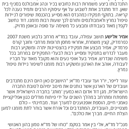
התנדבותו ביצע משמרות רבות כחובש בכיר ונהג אמבולנס בסניף בית
שאן. דוד מתנדב אחת לשבוע על אף עיסוקיו הרבים ותמיד נענה לכל
קריאה. בתוקף תפקידו כמהנדס הוא מסייע בהכנסת שיפורים לניידות
טיפול נמרץ ולאמבולנסים ותורם לכך שעות רבות מזמנו. דוד נחשב
לקפדן מאוד בעבודתו ומבצע כל משימה עד סופה ובאופן מדויק.
אמיר אלישע
תושב עפולה, עובד במד"א מרחב גלבוע משנת 2007
כפרמדיק, קצין משמרת, אחראי מחסן תרופות מרחבי וחונך קורס
פרמדיק. אמיר מבצע את תפקידיו בהצטיינות יתרה ומשקיע רבות
מעבר לנדרש בתפקיד ומסייע רבות לבעלי התפקידים במרחב בכל
משימה שנדרש. אמיר בעל אופי נעים והוא מקובל מאוד על חבריו
לעבודה, אוהב את הארגון ומשקיע רבות מזמנו לשיפור ניידות טיפול
נמרץ.
עוזר לייפר, יו"ר ועד עובדי מד"א: "היושבים כאן היום הינם מתנדבים
ועובדים של הארגון אשר נותנים את מיטב ימיהם לטובת החברה
הישראלית. מגן דוד אדום הוא כמעין 'מותג' בחברה הישראלית אשר
מתפתח ומתרחב במהלך השנים על ידי פיתוח מודלים כגון אפליקציית
נאמני חיים, הוספת אופנוענים למערך ועוד. מבחינתי – כולם
מצטיינים, העובדים, המתנדבים וכל אזרח אשר בוחר לתת מזמנו למען
הצלת החיים. מברך את כולכם".
מנכ"ל מד"א, אלי בין אמר בטקס: "כוחו של מד"א טמון בהון האנושי