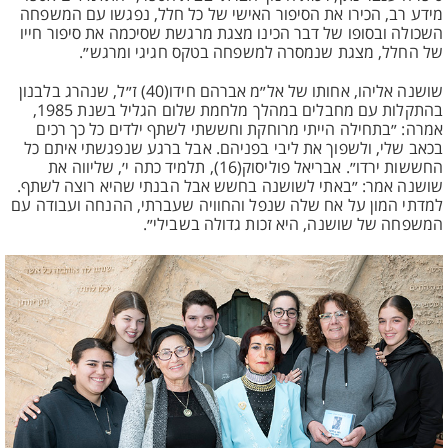
מידע רב, הכירו את הסיפור האישי של כל חלל, נפגשו עם המשפחה
השכולה ובסופו של דבר הכינו מצגת מרגשת שסיכמה את סיפור חייו
של החלל, מצגת שנמסרה למשפחה בטקס חגיגי ומרגש״.
שושנה אליהו, אחותו של אל״מ אברהם חידו(40) ז״ל, שנהרג בלבנון
בהתקלות עם מחבלים במהלך מלחמת שלום הגליל בשנת 1985,
אמרה: ״בתחילה הייתי מרוחקת וחששתי לשתף ילדים כל כך רכים
בכאב שלי, ולשפוך את ליבי בפניהם. אבל ברגע שנפגשתי איתם כל
החששות ירדו״. אבריאל פוליסוק(16), תלמיד כתה י׳, שליווה את
שושנה אמר: ״באתי לשושנה בחשש אבל הבנתי שהיא רוצה לשתף.
למדתי המון על אח שלה שנפל והחוויה שעברתי, ההנחה ועבודה עם
המשפחה של שושנה, היא זכות גדולה בשבילי״.