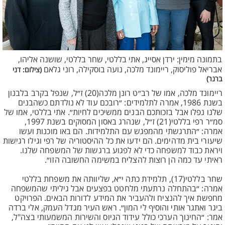
בתמונה מימין: ירדן אסייג, אתי בללטי, שחר בללטי, שושנה אליהו,
אבריאל פוליסוק, ריימונד מלכה, נועה בוסקילה, רוני גלאם
(צילום: דני
ברנר)
ריימונד מלכה, אמו של רב״ט רונן מלכה(20) ז״ל, שנפל בקרב בלבנון
בשנת 1986, אמרה לתלמידים: ״רובכם עוד לא נולדתם כשהבנים
שלנו נפלו אבל בזכותכם הבנים ממשיכים לחיות״. אתי בללטי, אמו של
סמ״ר רפי בללטי(21) ז״ל, שנהרג באסון המסוקים בשנת 1997,
אמרה: ״התרגשתי מהמפגש עם התלמידות. הם באו מוכנות ועשו
שיעורי בית מדהימים. הם ידעו את כל ההיסטוריה של רפי וגילו רגישות
ויראת כבוד למשפחה כדי לא לפגוע ברגשות של המשפחה שלנו.
ראיתי עד כמה הן רוצות להצליח במשימה החשובה הזו״.
שחר בללטי(17), תלמידת כתה י״א, שליוותה את משפחת בללטי
אמרה: ״בהתחלה נרתעתי מלחטט בפצעים אבל גיליתי שהמשפחה
מחפשת איך להנציח ולהעביר את המידע לדורות הבאים. הפרויקט
ביגר ואתגר אותי והוסיף לי המון״. ראש העיר מגדל העמק, אלי ברדה
אמר: ״החינוך הערכי כולל עידוד הגיוס והשירות המשמעותי בצה"ל,