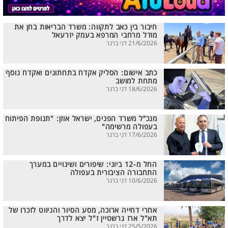
חיבור בין כאב לתקווה: משרד הבריאות בחן את
מודל מרחבי המרפא בעמק יזרעאל
21/6/2026 דני ברנר
כתב אישום: הסליק אקדח בתחתונים ואקדח נוסף
מתחת למושב
18/6/2026 דני ברנר
מנכ”ל משרד הפנים, ישראל אוזן: "תנופת הפיתוח
בעפולה מרשימה"
17/6/2026 דני ברנר
החל מ-12 ביוני: שיפורים ושינויים במערך
התחבורה הציבורית בעפולה
10/6/2026 דני ברנר
אחרי דחייה ארוכה, מסע הסיור והניווט לזכרו של
תא"ל ארז גרשטיין ז"ל יצא לדרך
25/5/2026 דני ברנר