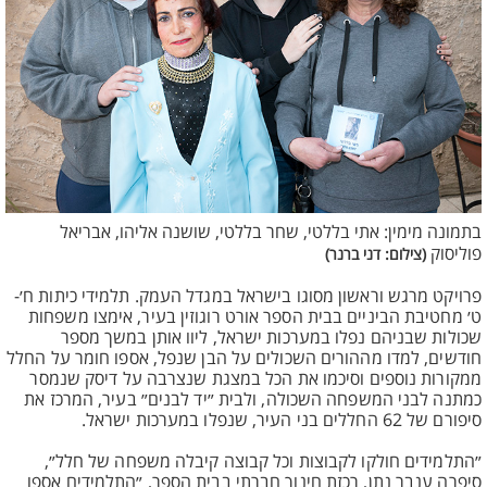
בתמונה מימין: אתי בללטי, שחר בללטי, שושנה אליהו, אבריאל
פוליסוק
(צילום: דני ברנר)
פרויקט מרגש וראשון מסוגו בישראל במגדל העמק. תלמידי כיתות ח׳-
ט׳ מחטיבת הביניים בבית הספר אורט רוגוזין בעיר, אימצו משפחות
שכולות שבניהם נפלו במערכות ישראל, ליוו אותן במשך מספר
חודשים, למדו מההורים השכולים על הבן שנפל, אספו חומר על החלל
ממקורות נוספים וסיכמו את הכל במצגת שנצרבה על דיסק שנמסר
כמתנה לבני המשפחה השכולה, ולבית ״יד לבנים״ בעיר, המרכז את
סיפורם של 62 החללים בני העיר, שנפלו במערכות ישראל.
״התלמידים חולקו לקבוצות וכל קבוצה קיבלה משפחה של חלל״,
סיפרה ענבר נתן, רכזת חינוך חברתי בבית הספר, ״התלמידים אספו