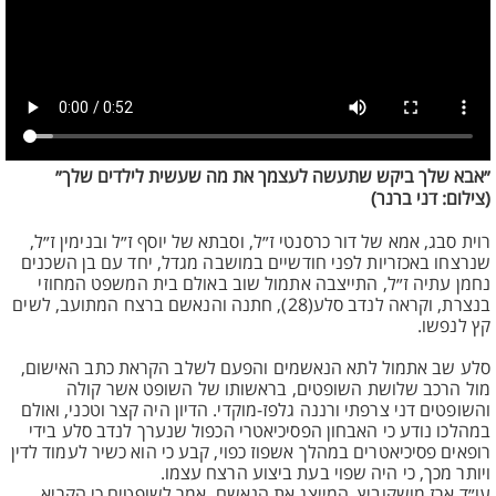
״אבא שלך ביקש שתעשה לעצמך את מה שעשית לילדים שלך״
(צילום: דני ברנר)
רוית סבג, אמא של דור כרסנטי ז״ל, וסבתא של יוסף ז״ל ובנימין ז״ל,
שנרצחו באכזריות לפני חודשיים במושבה מגדל, יחד עם בן השכנים
נחמן עתיה ז״ל, התייצבה אתמול שוב באולם בית המשפט המחוזי
בנצרת, וקראה לנדב סלע(28), חתנה והנאשם ברצח המתועב, לשים
קץ לנפשו.
סלע שב אתמול לתא הנאשמים והפעם לשלב הקראת כתב האישום,
מול הרכב שלושת השופטים, בראשותו של השופט אשר קולה
והשופטים דני צרפתי ורננה גלפז-מוקדי. הדיון היה קצר וטכני, ואולם
במהלכו נודע כי האבחון הפסיכיאטרי הכפול שנערך לנדב סלע בידי
רופאים פסיכיאטרים במהלך אשפוז כפוי, קבע כי הוא כשיר לעמוד לדין
ויותר מכך, כי היה שפוי בעת ביצוע הרצח עצמו.
עו״ד ארז מושקוביץ, המייצג את הנאשם, אמר לשופטים כי הקריא