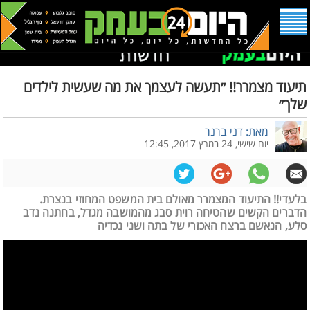
תיעוד מצמרר!! ״תעשה לעצמך את מה שעשית לילדים
שלך״
מאת: דני ברנר
יום שישי, 24 במרץ 2017, 12:45
בלעדי!! התיעוד המצמרר מאולם בית המשפט המחוזי בנצרת.
הדברים הקשים שהטיחה רוית סבג מהמושבה מגדל, בחתנה נדב
סלע, הנאשם ברצח האכזרי של בתה ושני נכדיה