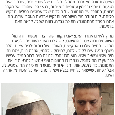
הציגה תמונה מצמררת ממהלך הלוויית שלושת יקיריה, שבה נראים
הפעוטות יוסף ובנימין עטופים בטליתות, רגע לפני שהורדו אל הקבר.
״רוצח, תסתכל על התמונה של הילדים שלך עטופים בטלית. תבקש
סליחה. קום ותודה מול השופטים ותבקש ארבעה מאסרי עולם. מה
אתה מפחד מהתמונה? חתיכת נבלה, רוצח שפל״, קראה האם
בדמעות.
מחוץ לאולם אמרה האם: ״אני מקווה שהרוצח יתעשת, יודה מול
השופטים ובזה ייגמר המשפט. קשה לנו מאד להיות פה כל פעם
מחדש. החיים שלנו מאד קשים, האובדן של דור והילדים עצום והלב
נשרף מגעגועים לקול שלהם, לחיבוק שלהם״, אמרה רוית, ״הרוצח
היה שפוי ונשאר שפוי. הוא תכנן הכל ולנו זה היה ברור תמיד. עכשיו
כבר אין לו מה להגיד. נגמרו לו ההצגות ואני אמשיך להראות לו את
התמונות, כדי לזעזע אותו. הלוואי והיה עונש מוות כי זה מה שמגיע לו,
אבל לפחות שיישאר כל חייו בכלא וישללו ממנו את כל הזכויות״, אמרה
האם.