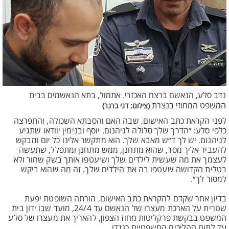
נדב סלע, הנאשם ברצח האכזרי. אתמול, בתא הנאשמים בבית
המשפט המחוזי בנצרת
(צילום: דני ברנר)
לפני הקראת כתב האישום, שבה האם והסבתא השכולה, והתפרצה
כלפי סלע: ״הדרך שלך סלולה לגיהנום. יוסף ובנימין יוודאו שתגיע
לגיהנום. יש לך ד״ש מאבא שלך. הוא מתקשר אלינו כל יום ומבקש
להעביר אליך מסר, שהוא מתחנן, ממש מתחנן ומתפלל, שתעשה
לעצמך את מה שעשית לילדים שלך ושיעטפו אותך בשק שחור ולא
בטלית הקדושה שעטפו בה את הילדים שלך. זה מה שהוא ביקש
למסור לך״.
בדיון אחר שקדם להקראת כתב האישום, הורתה השופטת יפעת
שטרית על הארכת מעצרו של הנאשם עד 24/4, מועד שבו ידון בית
המשפט בבקשת פרקליטות מחוז הצפון, להאריך את מעצרו של סלע
עד לתום ההליכים המשפטיים כנגדו.