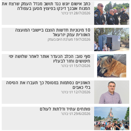
כתב אישום יוגש נגד תושב מגדל העמק שרצח את
המנוח אובנך דינקו בפיצוץ מטען בעפולה
28/7/2026 דני ברנר
10 מיגוניות חדשות הוצבו ביישובי המועצה
האזורית עמק יזרעאל
19/7/2026 מערכת היום בעמק
סוף טוב: הכלב הנעדר אותר לאחר שלושה ימי
חיפושים וחזר לבעליו
15/7/2026 דני ברנר
האוזניים נסתמות במטוס? כך תעברו את הטיסה
בלי כאבים
12/7/2026 דני ברנר
פותחים עתיד ודלתות לעולם
29/6/2026 דני ברנר