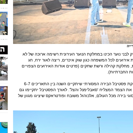
ייה
 לבני נוער הכינו במחלקת הנוער העירונית רשימה ארוכה של לא
ד עשרות אירועים לכל המשפחה כגון שוק איכרים, ריצה לאור ירח, חג
ת, מחלקת קהילה ורשת שחקים (פרטים אודות האירועים הצפויים
ת החברתיות).
כמו כן, בימים אלה עמלים ברשת שחקים על הפקת פסטיבל הבירה המסורתי שיתקיים השנה בין התאריכים 6-7
 את הצמד המצליח 'סאבלימנל והצל'. לאורך הפסטיבל יתקיימו גם
סוגי בירה מכל העולם, אלכוהול משובח ופודטראקס שיציגו מגוון של