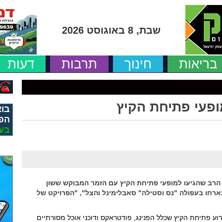
שבת, 8 באוגוסט 2026
בריאות
חינוך
תרבות
דעות
ופעי פתיחת הקיץ
בוא
הפ
בע
הרב שהגיעו למופעי פתיחת הקיץ עם הזמר המבוקש ששון
ארחו בעפולה "נס וסטילה" סאבלימינל והצל", "הפרויקט של
וע פתיחת הקיץ שכלל הפנינג, פודטראקס ודוכני אוכל מסורתיים