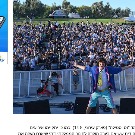
את הקיץ ינעלו הופעות של "משפחת ספיר" והצמד "נס וסטילה" (פארק עירוני, 14.8). כמו כן יתקיימו אירועים
הודית ששיאם בערב הוקרה לחינוך הממלכתי-דתי שיארח השנה את