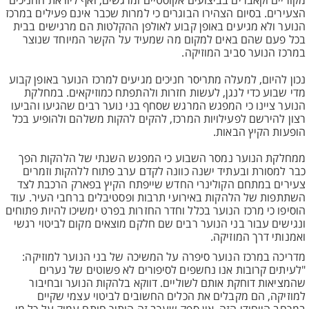
מקוריים וקאברים בביצועים אקוסטיים ומרגשים, ואף ליוו את החניכים
הצעירים. בסיום הצהירו הבוגרים כי למרות שכבר אינם פעילים במרכז
הנוער ולא מגיעים באופן קבוע לאולפן ההקלטות הם מרגישים בבית
בכל פעם שהם באים למקום מה שמעיד על הקשר המיוחד שנוצר
במרכז הנוער סביב המוזיקה.
נכון להיום, למעלה מתריסר חניכים מגיעים למרכז הנוער באופן קבוע
מדי שבוע כדי לנגן, לעשות חזרות ולהתפתח כמוזיקאים. במחלקת
הנוער ציינו כי המפגש המרגש שסחף בני נוער רבים שהגיעו והביעו
רצון להירשם לפעילויות המרכז, להקים להקות משלהם ולהופיע בכל
הופעות הקיץ הבאות.
ממחלקת הנוער נמסר השבוע כי המפגש השנתי של הלהקות הפך
כבר למסורת ובעתיד ישנה כוונה לקדם ערב פתוח ללהקות וזמרים
צעירים במתחם הקולינרי החדש שייפתח הקיץ בפארק הרכבת לצד
השתתפות של הלהקות באירועי תרבות ופסטיבלים ברחבי העיר. עוד
הוסיפו כי מרכז הנוער בכלל וחדר החזרות בפרט ימשיכו להיות פתוחים
ונגישים עבור בני הנוער רבים שם חלקם מוצאים מקום לביטוי רגשי
ואמנותי דרך המוזיקה.
מדריכה במרכז הנוער סיפרה על המשיכה של בני הנוער למוזיקה:
"לעיתים קרובות אנו נחשפים לסיפורים לא פשוטים של נערים
שהמציאות דוחקת אותם לשוליים. דווקא בלהקות הנוער ובחיבור
למוזיקה, הם מקבלים את הכלים החשובים לביטוי עצמי שקיים