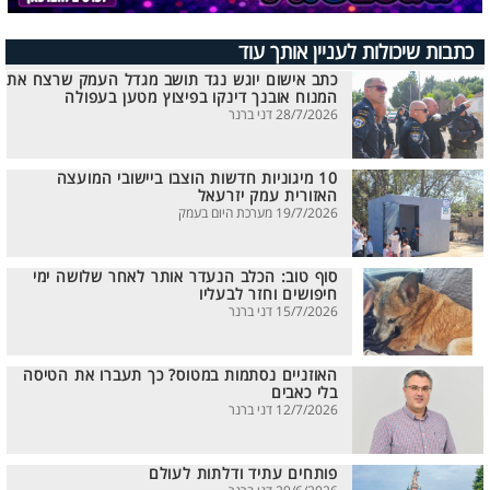
כתבות שיכולות לעניין אותך עוד
כתב אישום יוגש נגד תושב מגדל העמק שרצח את
המנוח אובנך דינקו בפיצוץ מטען בעפולה
28/7/2026 דני ברנר
10 מיגוניות חדשות הוצבו ביישובי המועצה
האזורית עמק יזרעאל
19/7/2026 מערכת היום בעמק
סוף טוב: הכלב הנעדר אותר לאחר שלושה ימי
חיפושים וחזר לבעליו
15/7/2026 דני ברנר
האוזניים נסתמות במטוס? כך תעברו את הטיסה
בלי כאבים
12/7/2026 דני ברנר
פותחים עתיד ודלתות לעולם