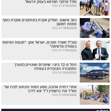
מודל מרחבי המרפא בעמק יזרעאל
21/6/2026 דני ברנר
כתב אישום: הסליק אקדח בתחתונים ואקדח נוסף
מתחת למושב
18/6/2026 דני ברנר
מנכ”ל משרד הפנים, ישראל אוזן: "תנופת הפיתוח
בעפולה מרשימה"
17/6/2026 דני ברנר
החל מ-12 ביוני: שיפורים ושינויים במערך
התחבורה הציבורית בעפולה
10/6/2026 דני ברנר
אחרי דחייה ארוכה, מסע הסיור והניווט לזכרו של
תא"ל ארז גרשטיין ז"ל יצא לדרך
25/5/2026 דני ברנר