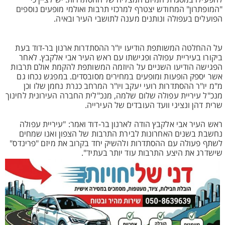
להפעילו במסגרת המיזם המצליח של ההסתדרות. יש לציין כי
"המופתרון" המחודש יצטרף למרכזי תרבות ואולמי מופעים נוספים
הפועלים בעפולה ונותנים מענה לתושבי העיר ובאיה.
על ההחלטה המשותפת הודיעו יו"ר ההסתדרות ארנון בר-דוד בעת
ביקורו בעיריית עפולה ופגישתו עם ראש העיר אבי אלקבץ. לאחר
הפגישה הודיעו השניים על היוזמה המשותפת להקמת אולם תרבות
אשר יספק הופעות ומופעים במחירים מסובסדים. במפגש נכחו גם
מ"מ יו"ר ההסתדרות רועי יעקב ויו"ר המרחב כנרת נחמן שלו וכן
מנכ"ל עיריית עפולה שלום שלמה, מנכ"לית החברה העירונית לחינוך
שרית דהן ונציגי וועד העובדים של העירייה.
ראש העיר אבי אלקבץ הודה לארנון בר-דוד ואמר: "עיריית עפולה
נחשבת בשנים האחרונות לבירת התרבות של הצפון ואנו שמחים
לשתף פעולה עם ההסתדרות ולהשיק יחד בקרוב את מיזם "פרינדס"
שישדרג את היצע התרבות עוד יותר בעתיד".