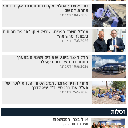
כתב אישום: הסליק אקדח בתחתונים ואקדח נוסף
מתחת למושב
18/6/2026 דני ברנר
מנכ”ל משרד הפנים, ישראל אוזן: "תנופת הפיתוח
בעפולה מרשימה"
17/6/2026 דני ברנר
החל מ-12 ביוני: שיפורים ושינויים במערך
התחבורה הציבורית בעפולה
10/6/2026 דני ברנר
אחרי דחייה ארוכה, מסע הסיור והניווט לזכרו של
תא"ל ארז גרשטיין ז"ל יצא לדרך
25/5/2026 דני ברנר
רכילות
אייל בצר והמכושפות
מערכת היום בעמק