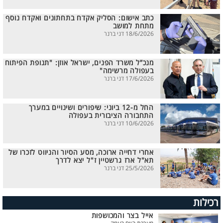
כתב אישום: הסליק אקדח בתחתונים ואקדח נוסף
מתחת למושב
18/6/2026 דני ברנר
מנכ”ל משרד הפנים, ישראל אוזן: "תנופת הפיתוח
בעפולה מרשימה"
17/6/2026 דני ברנר
החל מ-12 ביוני: שיפורים ושינויים במערך
התחבורה הציבורית בעפולה
10/6/2026 דני ברנר
אחרי דחייה ארוכה, מסע הסיור והניווט לזכרו של
תא"ל ארז גרשטיין ז"ל יצא לדרך
25/5/2026 דני ברנר
רכילות
אייל בצר והמכושפות