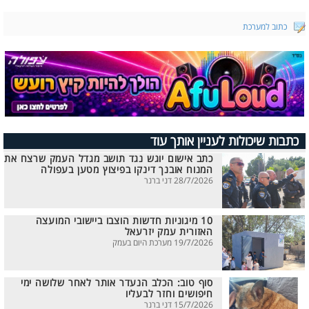
כתוב למערכת
כתבות שיכולות לעניין אותך עוד
כתב אישום יוגש נגד תושב מגדל העמק שרצח את
המנוח אובנך דינקו בפיצוץ מטען בעפולה
28/7/2026 דני ברנר
10 מיגוניות חדשות הוצבו ביישובי המועצה
האזורית עמק יזרעאל
19/7/2026 מערכת היום בעמק
סוף טוב: הכלב הנעדר אותר לאחר שלושה ימי
חיפושים וחזר לבעליו
15/7/2026 דני ברנר