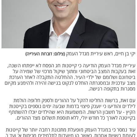
יקי בן חיים, ראש עיריית מגדל העמק
(צילום: דוברות העירייה)
עיריית מגדל העמק הודיעה כי קייטנות חג הפסח לא ייפתחו השנה,
זאת בעקבות המצב הביטחוני ומתוך שיקול מרכזי של שמירה על
ביטחונם ושלומם של ילדי העיר. ההחלטה התקבלה לאחר הערכת
מצב עדכנית ובמסגרתה הוחלט לנקוט בגישה זהירה ולהימנע מקיום
מסגרות בתקופה רגישה.
עם זאת, ברשות החליטו להקל על ההורים ולספק חלופה הולמת
לילדים והודיעו כי יוענק פיצוי בדמות שבעה ימים נוספים בקייטנות
הקיץ - על חשבון הרשות. המשמעות היא שהילדים יוכלו להשתתף
בקייטנה לאורך כל חודש יולי, ללא תוספת תשלום מצד ההורים.
עוד נמסר כי במגדל העמק מופעלת מתכונת רחבה יותר של קייטנות
לעומת רשויות אחרות, כאשר הן מיועדות לתלמידים מכיתות א’ ועד ו’,