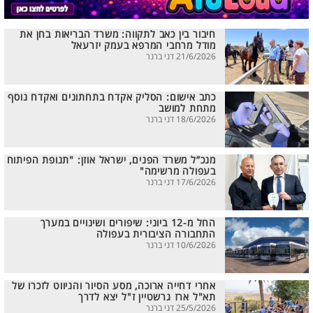
חיבור בין כאב לתקווה: משרד הבריאות בחן את
מודל מרחבי המרפא בעמק יזרעאל
21/6/2026 דני ברנר
כתב אישום: הסליק אקדח בתחתונים ואקדח נוסף
מתחת למושב
18/6/2026 דני ברנר
מנכ”ל משרד הפנים, ישראל אוזן: "תנופת הפיתוח
בעפולה מרשימה"
17/6/2026 דני ברנר
החל מ-12 ביוני: שיפורים ושינויים במערך
התחבורה הציבורית בעפולה
10/6/2026 דני ברנר
אחרי דחייה ארוכה, מסע הסיור והניווט לזכרו של
תא"ל ארז גרשטיין ז"ל יצא לדרך
25/5/2026 דני ברנר