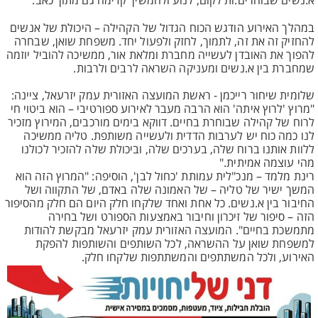
א.נשים שבוחרים.ות לקום, לנוע ולהמשיך קדימה גם מתוך כאב.
במהלך האירוע הודגש הכוח הגדול של הקהילה – היכולת של אנשים
להחזיק זה את זה, לתמוך, לחזק ולפעול יחד. משפחת שואן, שבחרה
להפוך את האובדן לעשייה מחברת ומלאת אור, ממשיכה להוביל יוזמה
שמחברת בין א.נשים ומעניקה השראה לרבים ולרבות.
שלומית שיחור רייכמן - ראשת המועצה האזורית עמק יזרעאל, ציינה:
"מרוץ 'לרוץ איתה' הוא הרבה מעבר לאירוע ספורטיבי – הוא ביטוי חי
לרוח של קהילה שבוחרת בחיים. דווקא בימים מורכבים, המירוץ מזכיר
לנו כמה כוח יש לערבות הדדית ולעשייה משותפת. טליה ממשיכה
ללוות אותנו ברוח שלה, בערכים שלה, וביכולת שלה להזכיר לכולנו
מהי עוצמה אמיתית."
רינת מלמד – מנכ"לית עמותת 'כחול לבן', הוסיפה: "המרוץ הזה הוא
המשך ישיר של טליה – של האמונה שלה באדם, של התקווה ושל
החיבור בין א.נשים. כל אחת ואחד שלקחו חלק היום הם חלק מהסיפור
הזה – סיפור של זיכרון וחיבור באמצעות הספורט ושל בחירה
מתמשכת בחיים". המועצה האזורית עמק יזרעאל מבקשת להודות
למשפחת שואן על ההשראה, לכל השותפים והשותפות להפקת
האירוע, ולכל המשתתפים והמשתתפות שלקחו חלק.