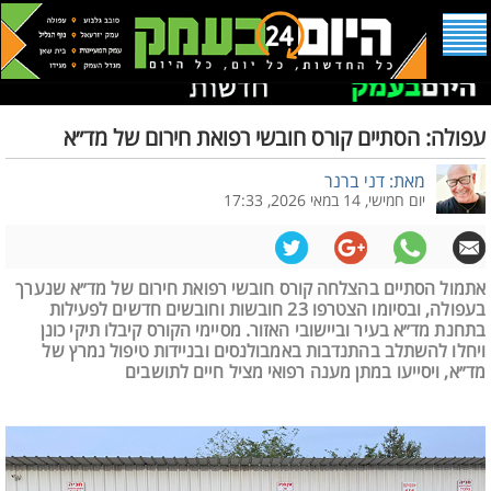
עפולה: הסתיים קורס חובשי רפואת חירום של מד״א
מאת: דני ברנר
יום חמישי, 14 במאי 2026, 17:33
אתמול הסתיים בהצלחה קורס חובשי רפואת חירום של מד״א שנערך
בעפולה, ובסיומו הצטרפו 23 חובשות וחובשים חדשים לפעילות
בתחנת מד״א בעיר וביישובי האזור. מסיימי הקורס קיבלו תיקי כונן
ויחלו להשתלב בהתנדבות באמבולנסים ובניידות טיפול נמרץ של
מד״א, ויסייעו במתן מענה רפואי מציל חיים לתושבים