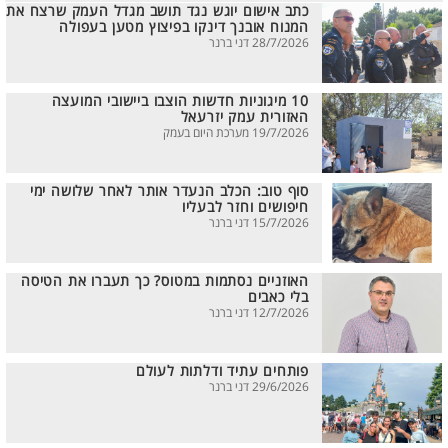
כתב אישום יוגש נגד תושב מגדל העמק שרצח את
המנוח אובנך דינקו בפיצוץ מטען בעפולה
28/7/2026 דני ברנר
10 מיגוניות חדשות הוצבו ביישובי המועצה
האזורית עמק יזרעאל
19/7/2026 מערכת היום בעמק
סוף טוב: הכלב הנעדר אותר לאחר שלושה ימי
חיפושים וחזר לבעליו
15/7/2026 דני ברנר
האוזניים נסתמות במטוס? כך תעברו את הטיסה
בלי כאבים
12/7/2026 דני ברנר
פותחים עתיד ודלתות לעולם
29/6/2026 דני ברנר