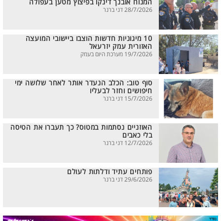
המנוח אובנך דינקו בפיצוץ מטען בעפולה
28/7/2026 דני ברנר
10 מיגוניות חדשות הוצבו ביישובי המועצה
האזורית עמק יזרעאל
19/7/2026 מערכת היום בעמק
סוף טוב: הכלב הנעדר אותר לאחר שלושה ימי
חיפושים וחזר לבעליו
15/7/2026 דני ברנר
האוזניים נסתמות במטוס? כך תעברו את הטיסה
בלי כאבים
12/7/2026 דני ברנר
פותחים עתיד ודלתות לעולם
29/6/2026 דני ברנר