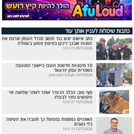
כתבות שיכולות לעניין אותך עוד
כתב אישום יוגש נגד תושב מגדל העמק שרצח את
המנוח אובנך דינקו בפיצוץ מטען בעפולה
28/7/2026 דני ברנר
10 מיגוניות חדשות הוצבו ביישובי המועצה
האזורית עמק יזרעאל
19/7/2026 מערכת היום בעמק
סוף טוב: הכלב הנעדר אותר לאחר שלושה ימי
חיפושים וחזר לבעליו
15/7/2026 דני ברנר
האוזניים נסתמות במטוס? כך תעברו את הטיסה
בלי כאבים
12/7/2026 דני ברנר