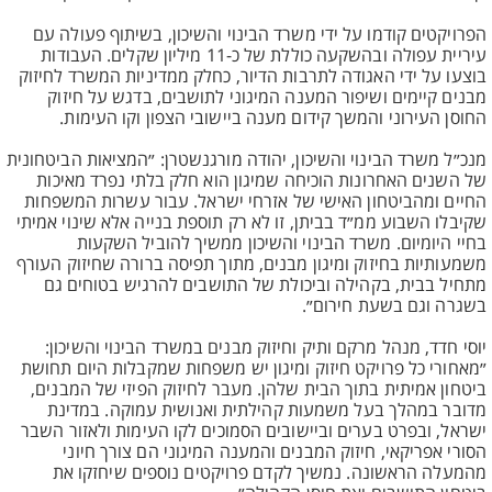
הפרויקטים קודמו על ידי משרד הבינוי והשיכון, בשיתוף פעולה עם
עיריית עפולה ובהשקעה כוללת של כ-11 מיליון שקלים. העבודות
בוצעו על ידי האגודה לתרבות הדיור, כחלק ממדיניות המשרד לחיזוק
מבנים קיימים ושיפור המענה המיגוני לתושבים, בדגש על חיזוק
החוסן העירוני והמשך קידום מענה ביישובי הצפון וקו העימות.
מנכ״ל משרד הבינוי והשיכון, יהודה מורגנשטרן: ״המציאות הביטחונית
של השנים האחרונות הוכיחה שמיגון הוא חלק בלתי נפרד מאיכות
החיים ומהביטחון האישי של אזרחי ישראל. עבור עשרות המשפחות
שקיבלו השבוע ממ״ד בביתן, זו לא רק תוספת בנייה אלא שינוי אמיתי
בחיי היומיום. משרד הבינוי והשיכון ממשיך להוביל השקעות
משמעותיות בחיזוק ומיגון מבנים, מתוך תפיסה ברורה שחיזוק העורף
מתחיל בבית, בקהילה וביכולת של התושבים להרגיש בטוחים גם
בשגרה וגם בשעת חירום״.
יוסי חדד, מנהל מרקם ותיק וחיזוק מבנים במשרד הבינוי והשיכון:
״מאחורי כל פרויקט חיזוק ומיגון יש משפחות שמקבלות היום תחושת
ביטחון אמיתית בתוך הבית שלהן. מעבר לחיזוק הפיזי של המבנים,
מדובר במהלך בעל משמעות קהילתית ואנושית עמוקה. במדינת
ישראל, ובפרט בערים וביישובים הסמוכים לקו העימות ולאזור השבר
הסורי אפריקאי, חיזוק המבנים והמענה המיגוני הם צורך חיוני
מהמעלה הראשונה. נמשיך לקדם פרויקטים נוספים שיחזקו את