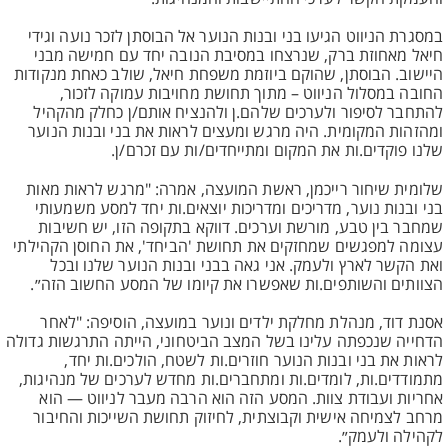
במסגרת הניווט הגיעו בני ובנות הנוער אל הבוסתן לזכר נועה וגידי
חיאל מאחוזת ברק, שנרצחו במסיבת הנובה יחד עם חמישה מבני
היישוב. הבוסתן, שהוקם ביוזמת משפחת חיאל, שולב כאחת מנקודות
החובה במסלול הניווט – מתוך תחושת מחויבות עמוקה לזכור,
להתחבר לסיפור ולערכים שלהם.ן ולהנציח אותם/ן כחלק מהקהיל
ומהזהות המקומית. היה מרגש ומעצים לראות את בני ובנות הנוער
שלנו פוקדים.ות את המקום ומתייחדים/ות עם זכרם/ן.
שלומית שיחור רייכמן, ראשת המועצה, אמרה: "מרגש לראות מאות
בני ובנות נוער, מדריכים ומדריכות יוצאים.ות יחד למסע משמעותי
שמחבר בין טבע, מורשת וערכים. דווקא בתקופה הזו, יש חשיבות
עצומה למפגשים שמחזקים את תחושת 'הביחד', את החוסן הקהילתי
ואת הקשר לארץ ולעמק. אני גאה בבני ובנות הנוער שלנו ובכל
הצוותים והשותפים.ות שאפשרו את קיומו של המסע החשוב הזה״.
אסנת דוד, מנהלת מחלקת ילדים ונוער במועצה, הוסיפה: "לאחר
הדחייה שנכפתה עלינו בשל המצב הביטחוני, הייתה התרגשות גדולה
לראות את בני ובנות הנוער חוזרים.ות לשטח, הולכים.ות יחד,
מתמודדים.ות, לומדים.ות ומתחברים.ות מחדש לערכים של מנהיגות,
אחריות ועבודת צוות. המסע הזה הוא הרבה מעבר לניווט — הוא
מרחב לצמיחה אישית וקבוצתית, לחיזוק תחושת השייכות והחיבור
לקהילה ולעמק״.