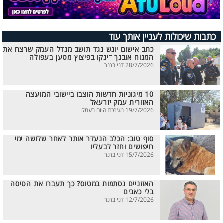
כתבות שיכולות לעניין אותך עוד
כתב אישום יוגש נגד תושב מגדל העמק שרצח את
המנוח אובנך דינקו בפיצוץ מטען בעפולה
28/7/2026 דני ברנר
10 מיגוניות חדשות הוצבו ביישובי המועצה
האזורית עמק יזרעאל
19/7/2026 מערכת היום בעמק
סוף טוב: הכלב הנעדר אותר לאחר שלושה ימי
חיפושים וחזר לבעליו
15/7/2026 דני ברנר
האוזניים נסתמות במטוס? כך תעברו את הטיסה
בלי כאבים
12/7/2026 דני ברנר