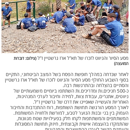
מסע הסיור והניווט לזכרו של תא"ל ארז גרשטיין ז"ל
(צילום: דוברות
המועצה)
לאחר שנדחה במהלך חופשת הפסח בשל המצב הביטחוני, התקיים
בסוף השבוע החולף מסע הסיור והניווט לזכרו של תא"ל ארז גרשטיין
והסתיים בהצלחה ובהתרגשות רבה.
כ-500 חניכים.ות ומדריכים.ות השתתפו ביומיים משמעותיים של
ניווטים, אתגרים, עבודת צוות, למידה וחיבור לערכי המנהיגות,
האחריות והעשייה שאפיינו את דרכו של גרשטיין ז"ל.
לאורך המסע הורגשה תחושת השותפות, רוח ההתנדבות והחיבור
העמוק בין בני ובנות הנוער לטבע, למורשת ולחוויה המשותפת.
המשתתפים והמשתתפות לקחו חלק בפעילויות שטח מגוונות,
שהתמקדו בהעצמה אישית וקבוצתית, חיזוק תחושת המסוגלות
והעמקת הקשר לערכי ההתיישבות והמנהיגות.