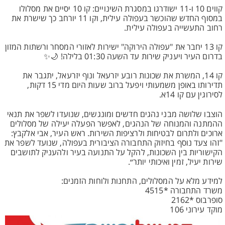
קווים 10 ו-11 ישודרגו במסגרת השינויים: קו 10 יסיים את מסלולו
במסוף החדש שהוכשר בעפולה עילית, וקו 11 יורחב כך שישרת את
רחוב התעשייה בעפולה עילית.
קו 13 יחבר את "עפולה הירוקה" ישירות לאזורי המסחר ורשתות המזון
בדרום העיר ויעניק שירות עד השעה 01:30 בלילה! 🌙✨
קו 14, המשרת את שכונות רובע יזרעאל ונוף יזרעאל, יתגבר את
תדירותו באופן משמעותי ויפעל ברוב שעות היום מדי 15 דקות,
לסירוגין עם קו 14א.
הוצבו שלושה מבני נהגים חדשים ומונגשים, שנועדו לשפר את תנאי
ההמתנה והמנוחה של הנהגים, לאפשר הפעלה יעילה של מסלולים
ארוכים ולתרום לבטיחות ולרציפות השירות. ראש העיר, אבי אלקבץ:
"זהו צעד נוסף בחיזוק התחבורה הציבורית בעפולה, שנועד לשפר את
הקישוריות בין השכונות, להקל על התנועה בעיר ולהעניק לתושבים
שירות יעיל, זמין ואיכותי יותר״.
למידע מלא על המסלולים, התחנות ולוחות הזמנים:
משרד התחבורה *4515
סופרבוס *2162
מוקד עירוני 106