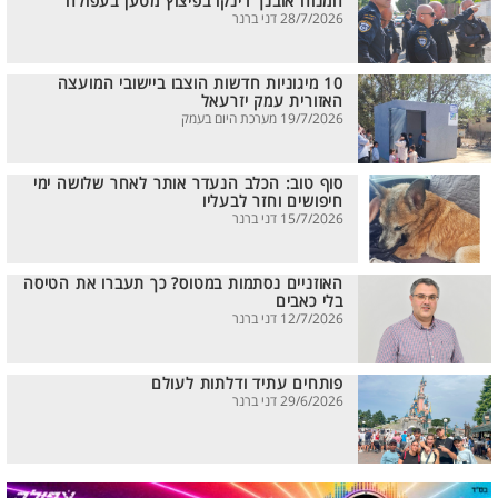
המנוח אובנך דינקו בפיצוץ מטען בעפולה
28/7/2026 דני ברנר
10 מיגוניות חדשות הוצבו ביישובי המועצה
האזורית עמק יזרעאל
19/7/2026 מערכת היום בעמק
סוף טוב: הכלב הנעדר אותר לאחר שלושה ימי
חיפושים וחזר לבעליו
15/7/2026 דני ברנר
האוזניים נסתמות במטוס? כך תעברו את הטיסה
בלי כאבים
12/7/2026 דני ברנר
פותחים עתיד ודלתות לעולם
29/6/2026 דני ברנר