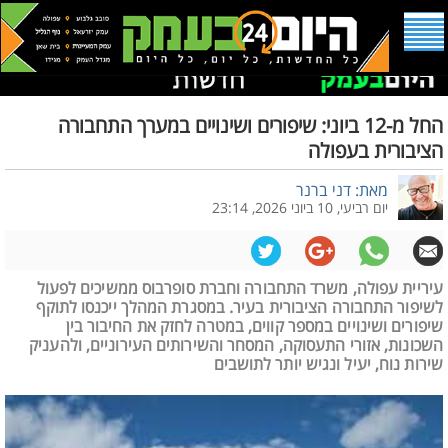
החל מ-12 ביוני: שיפורים ושינויים במערך התחבורה
הציבורית בעפולה
מאת: דני ברנר
יום רביעי, 10 ביוני 2026, 23:14
עיריית עפולה, משרד התחבורה וחברת סופרבוס ממשיכים לפעול
לשיפור התחבורה הציבורית בעיר. במסגרת המהלך ייכנסו לתוקף
שיפורים ושינויים במספר קווים, במטרה לחזק את החיבור בין
השכונות, אזורי התעסוקה, המסחר והשירותים העירוניים, ולהעניק
שירות נוח, יעיל ונגיש יותר לתושבים