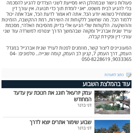
פעולות גישור שבמהלכן היא מסייעת לשני הצדדים להגיע להסכמה
בלי להגיע לבית משפט. ״אני לומדת תוך כדי תנועה. אין עורך דין
שמתחיל כשהוא יודע הכל. אתה לא אמור לדעת הכל, אבל אתה יכול
ללמוד הכל. מה שחשוב ללקוחות זה השירות, רמת ההקשבה, הזמינות
וההשקעה. הלקוחות שלי הגיעו אלי בדיוק מהסיבות האלה״, מסכמת
עו״ד שגית אברג׳יל ומקווה שבהמשך הדרך יצטרפו למשרדה עוד שני
עורכי דין ופקידת קבלה.
המעוניינים ליצור קשר, מוזמנים לפנות לעו״ד שגית אברג׳יל במגדל
העמק, דרך העמק 7, קניון לב העמק, קומה שנייה.. טלפונים: 04-
9033365, 050-8228619
כתוב למערכת
עוד בהמלצת השבוע
עמק יזרעאל חוגג את חנוכת עין עדעד
המחודש
דני ברנר
שבוע שימור אתרים יוצא לדרך
דני ברנר