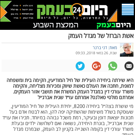
אשת הברזל של מגדל העמק
מאת: דני ברנר
שבת, 26 במאי 2018, 09:33
היא שירתה ביחידה העילית של חיל המודיעין, הקימה בית ומשפחה
למופת, חתכה את העולם כאשת שיווק ומכירות מצליחה, והקימה
משרד עורכי דין במגדל העמק המשרת את תושבי אזור העמקים.
אמרתם מולטי טאלנט? אמרתם עו״ד שגית אברג׳יל
מי ששרת בצה״ל ביחידה 8200, יחידת העילית של חיל המודיעין,
שעוסקת בשלל משימות שהשתיקה יפה להן, הוא לבטח אדם בעל
תכונות יוצאות דופן ובעיקר, רמת משכל גבוהה במיוחד. תכירו את עו״ד
שגית אברג׳יל, בוגרת היחידה, נשואה ואם לשלושה ילדים ובעלת
משרד עורכי דין בקומה השנייה בקניון לב העמק, שבמרכז מגדל