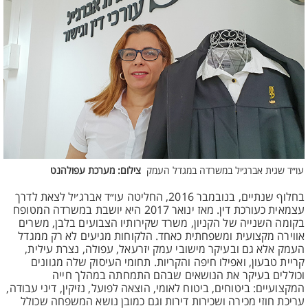
עו״ד שגית אברג׳יל במשרדה במגדל העמק
צילום: מערכת עפולהנט
בחלוף שנתיים, בנובמבר 2016, החליטה עו״ד אברג׳יל לצאת לדרך
עצמאית כעורכת דין. מאז ינואר 2017 היא יושבת במשרדה המטופח
בקומה השנייה של הקניון, משרד שקירותיו הצבועים בלבן, משרים
אווירה מקצועית ומשפחתית כאחד. הלקוחות מגיעים לא רק ממגדל
העמק אלא גם ובעיקר מישובי עמק יזרעאל, עפולה, נצרת עילית,
קריית טבעון, ואפילו חיפה והקריות. תחומי העיסוק שלה מגוונים
וכוללים בעיקר את הנושאים שבהם התמחתה במהלך חייה
המקצועיים: ביטוחים, ביטוח לאומי, הוצאה לפועל, נזיקין, דיני עבודה,
עריכת חוזי מכירה ושכירות דירות וגם כמובן נושא המשפחה שכולל