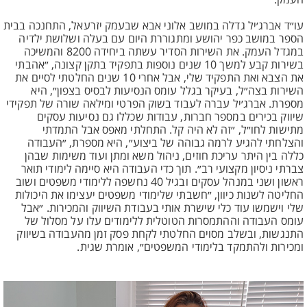
העמק.
עו״ד אברג׳יל גדלה במושב אלוני אבא שבעמק יזרעאל, התחנכה בבית
הספר במושב כפר יהושע ומתגוררת היום עם בעלה ושלושת ילדיה
במגדל העמק. את השירות הסדיר עשתה ביחידה 8200 והמשיכה
בשירות קבע למשך 10 שנים נוספות בתפקיד בתקן קצונה, ״אהבתי
את הצבא ואת התפקיד שלי, אבל אחרי 10 שנים החלטתי לסיים את
השירות בצה״ל, בעיקר בגלל עומס הנסיעות לבסיס בצפון״, היא
מספרת. אברג׳יל עברה לעבוד בשוק הפרטי ומילאה שורה של תפקידי
שיווק בכירים במספר חברות, עבודות שכללו גם נסיעות עסקים
מתישות לחו״ל, ״זה לא היה קל. התחלתי מאפס אבל התמדתי
והצלחתי להגיע לרמה גבוהה של ביצוע״, היא מספרת, ״העבודה
כללה בין היתר עריכת חוזים, ניהול משא ומתן ועוד משימות שבהן
צברתי ניסיון מקצועי רב״. תוך כדי העבודה היא סיימה לימודי תואר
ראשון ושני במנהל עסקים ובגיל 40 נחשפה ללימודי משפטים ושוב
החליטה לשנות כיוון, ״חשבתי שלימודי משפטים יעצימו את היכולות
שלי וישמשו עוד כלי שישרת אותי בעבודת השיווק והמכירות. ״אבל
עומס העבודה וההתמסרות הטוטלית ללימודים עלו על מסלול של
התנגשות, ובשלב מסוים החלטתי לקחת פסק זמן מהעבודה בשיווק
ומכירות ולהתמקד בלימודי המשפטים״, אומרת שגית.