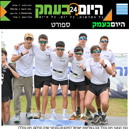
כפר הנוער ויצו נהלל זכה באליפות ישראל לתיכונים במרוצי שדה (
צילום: ויצו נהלל)