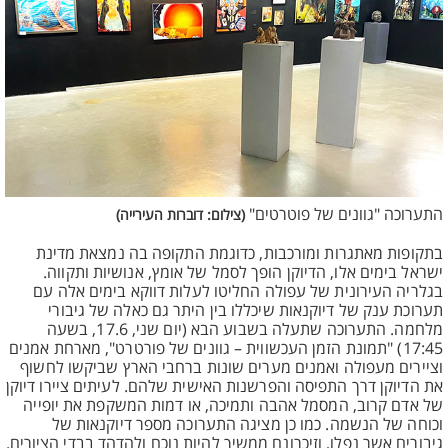
התערוכה "גוונים של פוטרטים"
(צילום: דוברות העירייה)
בתקופות מאתגרות ומורכבות, כדוגמת התקופה בה נמצאת מדינת
ישראל בימים אלו, הדיוקן הופך לסמל של אומץ, אנושיות ותקווה.
בגלריה העירונית של עפולה החליטו לעלות דווקא בימים אלה עם
תערוכת ענק של דיוקנאות שיכללו בין היתר גם כאלה של גיבורי
מלחמה. התערוכה שתעלה בשבוע הבא (יום שני, 17.6, בשעה
17:45) "תמונת הזמן העכשווית – גוונים של פורטרט", מארחת אמנים
וציירים מעפולה ואמנים מערים שונות ברחבי הארץ שביקשו לחשוף
את הדיוקן דרך התפיסה והפרשנות האישית שלהם. לעיתים ציירו דיוקן
של אדם קרוב, המסמל אהבה ותמיכה, או דמות המשקפת את יופייה
וכוחה של הנשמה. כמו כן מציגה התערוכה מספר דיוקנאות של
גיבורים אשר נפלו, וזיכרונם ממשיך להיות נוכח ולהדהד בבדי הציורים.