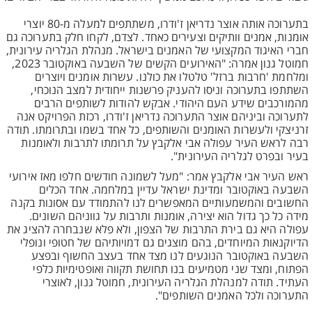
בתערוכה אותה אוצר נדריאן ז'ודרו, משתתפים למעלה מ-80 יוצרי
אומנות, אמנים וותיקים וצעירים כאחד. לצדם, לקחו חלק בתערוכה גם
חברי האיגוד המקצועי של האמנים בישראל. מנהלת הגלריה עירונית,
חמוטל גנון אמרה: "האירועים הקשים של השבעה באוקטובר 2023,
ומלחמת 'חרבות ברזל' טלטלו את כולנו. עשרות אומנים ויוצרים
השתתפו בתערוכה וניסו להעניק פרשנות ייחודית למצב הנוכחי,
מהמורכבים שידע העם היהודי. אבקש להודות לשותפים הרבים
לתערוכה וביניהם אוצר התערוכה נדריאן ז'ודרו, רכזת הפרויקט אנה
זרניצקי ולעשרות האומנים והשותפים, כל אחד בשמו ובתרומתו. תודה
רבה לראש העיר עפולה אבי אלקבץ על תרומתו לתרבות ולאומנות
בעיר ובפרט לגלריה העירונית".
ראש העיר אבי אלקבץ אמר: "מעל לשמונה חודשים חלפו מאז אירועי
השבעה באוקטובר ומדינת ישראל עדיין במלחמה. אחד הכלים
החשובים והמשמעותיים המאפשרים לנו להתמודד עם אסונות בקנה
מידה כל כך גדול הוא יצירה, אומנות ותרבות על גווניהם השונים.
עפולה היא גם בירת התרבות של הצפון, ולא פלא שנבחרה להציג את
הדיוקנאות המיוחדים, בהם מוצגים גם דמויותיהם של חטופי ונופלי
השבעה באוקטובר הנוגעים לנו מצד אחד בעצב החשוף ובפצע
הפתוח, ומצד שני מטמיעים בנו תחושת תקווה ואופטימיות כלפי
העתיד. תודה למנהלת הגלריה העירונית, חמוטל גנון, לאוצרי
התערוכה ולכל האמנים השותפים".