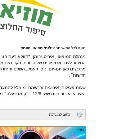
חוויה לכל המשפחה
צילום: מוזיאון העמק
מנהלת המוזיאון, איריס גרומן: ״דווקא בעת הזו,
החיבור לעבר ולסיפורים של הדורות הקודמים מ
מרגישים כאן יום-יום: נופי העמק, השקט והחז
חדשות״.
שעות פעילות, אירועים והרשמה: מומלץ להתעדכן מראש באתר 
האירוע הקרוב ביום ששי 12/6 - ״קומו ונעלה״ מופע מחול טקסי בהשתתפות הקהל.
כתוב למערכת