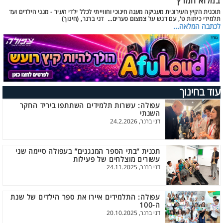
במלוא המרץ
תוכנית הקיץ העירונית מעניקה מענה חינוכי וחווייתי לכלל ילדי העיר - מגני הילדים ועד
תלמידי כיתות ט', עם דגש על צמצום פערים... דני ברנר, (חינוך)
לכתבה המלאה...
עוד בחינוך
עפולה: עשרות תלמידים השתתפו ביריד החקר
השנתי
דני ברנר, 24.2.2026
תכנית “בתי הספר המנגנים” בעפולה סיימה שני
עשורים מוצלחים של פעילות
דני ברנר, 24.11.2025
עפולה: התלמידים איירו את ספר הילדים של שנת
ה-100
דני ברנר, 20.10.2025