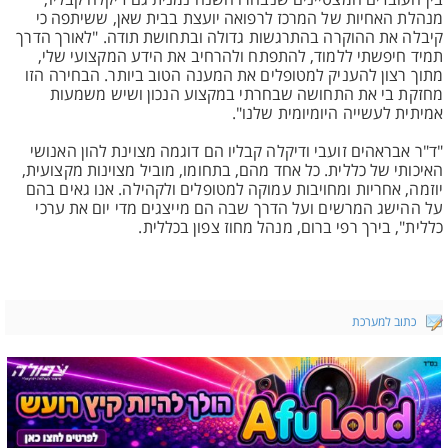
בין העובדים המצטיינים שנבחרו השנה נמנית גם דיקלה קבליו,
מנהלת האחיות של המרכז לרפואה יועצת בבית שאן, ששיתפה כי
קיבלה את ההוקרה בהתרגשות גדולה ובתחושת תודה. "לאורך הדרך
תמיד חיפשתי ללמוד, להתפתח ולהרחיב את הידע המקצועי שלי,
מתוך רצון להעניק למטופלים את המענה הטוב ביותר. הבחירה הזו
מחזקת בי את התחושה שבחרתי במקצוע הנכון ושיש משמעות
אמיתית לעשייה היומיומית שלנו".
"ד"ר אבראהים זועבי ודיקלה קבליו הם דוגמה מצוינת להון האנושי
האיכותי של כללית. כל אחד מהם, בתחומו, מוביל מצוינות מקצועית,
יוזמה, אחריות ומחויבות עמוקה למטופלים ולקהילה. אנו גאים בהם
על ההישג המרשים ועל הדרך שבה הם מייצגים מדי יום את ערכי
כללית", בירך רפי ברום, מנהל מחוז צפון בכללית.
כתוב למערכת