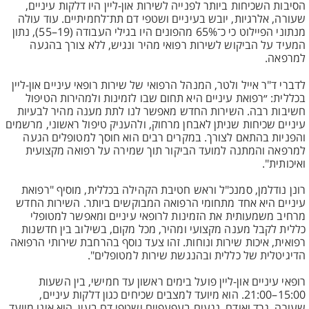
הסיבות השכיחות ביותר לפנייה לשירות און-ליין היו דלקות עיניים,
שעורה, אלרגיות, יובש בעיניים ושטפי דם תת־לחמיתיים. עוד עולה
מנתוני הפיילוט כי כ־65% מהפונים היו בגילי העבודה (19–55), נתון
המעיד על הביקוש לשירות רפואי מהיר ונגיש, ללא צורך בהגעה
למרפאה.
לדברי ד"ר אייל ולטר, המנהל הרפואי של שירות רופאי עיניים און-ליין
בכללית: ״רפואת עיניים היא תחום שבו לזמינות ולמהירות הטיפול
חשיבות רבה. השירות החדש מאפשר לנו לתת מענה מהיר לבעיות
עיניים שכיחות שניתן לאבחן מרחוק, ולהעניק טיפול ראשוני, מרשמים
והפניות בהתאם לצורך. במקרים רבים הוא חוסך למטופלים הגעה
למרפאה והמתנה למועד הביקור תוך שמירה על רפואה מקצועית
ואיכותית".
רונן נודלמן, סמנכ"ל וראש חטיבת הקהילה בכללית, מוסיף "רפואת
עיניים היא אחד מתחומי הרפואה המבוקשים ביותר. השירות החדש
מרחיב משמעותית את הזמינות לרופאי עיניים ומאפשר למטופלי
כללית לקבל מענה מקצועי ומהיר, מכל מקום, בשילוב בין חדשנות
רפואית, איכות שירות ונוחות. זהו צעד נוסף בהרחבת שירותי הרפואה
הדיגיטלית של כללית ובהנגשת שירות למטופלים".
רופאי עיניים און-ליין פועל בימים ראשון עד חמישי, בין השעות
15:00–21:00. הוא מיועד למצבים שכיחים כגון דלקות עיניים,
שעורה, גרד ואודם, נגעים בעפעפיים ושטפי דם בעין. הוא אינו מיועד