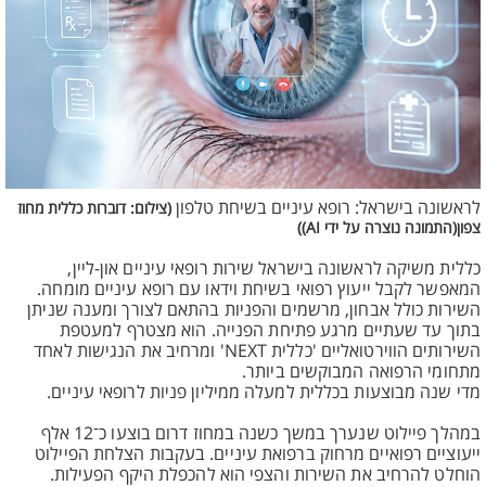
לראשונה בישראל: רופא עיניים בשיחת טלפון
(צילום: דוברות כללית מחוז
צפון(התמונה נוצרה על ידי AI))
כללית משיקה לראשונה בישראל שירות רופאי עיניים און-ליין,
המאפשר לקבל ייעוץ רפואי בשיחת וידאו עם רופא עיניים מומחה.
השירות כולל אבחון, מרשמים והפניות בהתאם לצורך ומענה שניתן
בתוך עד שעתיים מרגע פתיחת הפנייה. הוא מצטרף למעטפת
השירותים הווירטואליים 'כללית NEXT' ומרחיב את הנגישות לאחד
מתחומי הרפואה המבוקשים ביותר.
מדי שנה מבוצעות בכללית למעלה ממיליון פניות לרופאי עיניים.
במהלך פיילוט שנערך במשך כשנה במחוז דרום בוצעו כ־12 אלף
ייעוציים רפואיים מרחוק ברפואת עיניים. בעקבות הצלחת הפיילוט
הוחלט להרחיב את השירות והצפי הוא להכפלת היקף הפעילות.