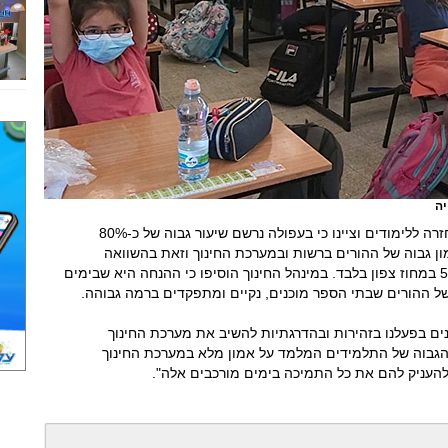
יה
במערכת החינוך בעפולה הביעו סיפוק מנתוני החזרה ללימודים וציינו כי בעפולה נרשם שיעור גבוה של כ-80%
ן גבוה של ההורים ברשות ובמערכת החינוך וזאת בהשוואה
לממוצע הארצי שעומד על 74% וממוצע של 57% במחוז צפון בלבד. במינהל החינוך הוסיפו כי ההנחה היא שבימים
 של ההורים שבתי הספר מוכנים, נקיים ומתפקדים ברמה גבוהה.
ים בפעלנו בזהירות ובהדרגתיות להשיב את מערכת החינוך
ת הגבוה של התלמידים המלמד על אמון מלא במערכת החינוך
להעניק להם את כל התמיכה בימים מורכבים אלה".