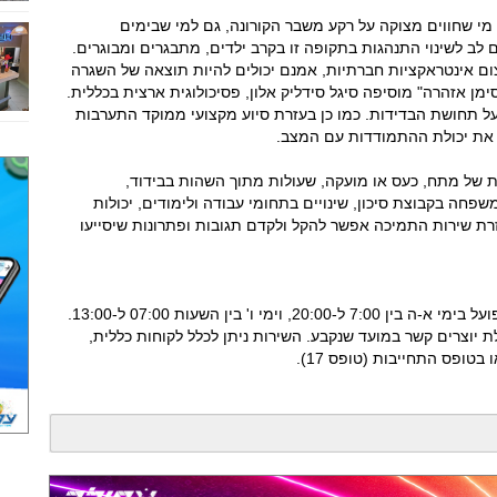
מי שחווים מצוקה על רקע משבר הקורונה, גם למי שבימים
 לב לשינוי התנהגות בתקופה זו בקרב ילדים, מתבגרים ומבוגרים.
מצום אינטראקציות חברתיות, אמנם יכולים להיות תוצאה של השגרה
מן אזהרה" מוסיפה סיגל סידליק אלון, פסיכולוגית ארצית בכללית.
 על תחושת הבדידות. כמו כן בעזרת סיוע מקצועי ממוקד התערבות
 את יכולת ההתמודדות עם המצב.
ת של מתח, כעס או מועקה, שעולות מתוך השהות בבידוד,
פחה בקבוצת סיכון, שינויים בתחומי עבודה ולימודים, יכולות
עזרת שירות התמיכה אפשר להקל ולקדם תגובות ופתרונות שיסייעו
איך פונים לשירות? מתקשרים למוקד 2708*, הפועל בימי א-ה בין 7:00 ל-20:00, וימי ו' בין השעות 07:00 ל-13:00.
יוצרים קשר במועד שנקבע. השירות ניתן לכלל לקוחות כללית,
בטופס התחייבות (טופס 17).