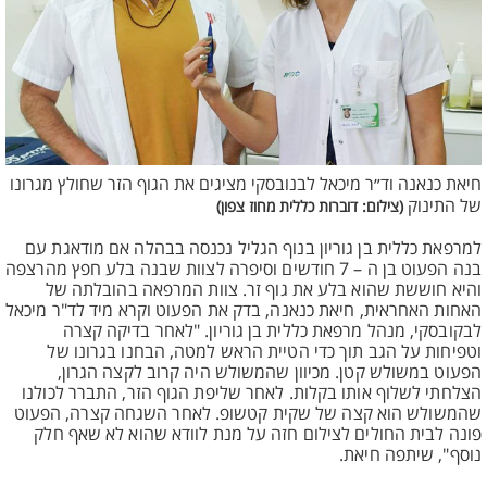
חיאת כנאנה וד״ר מיכאל לבנובסקי מציגים את הגוף הזר שחולץ מגרונו
של התינוק
(צילום: דוברות כללית מחוז צפון)
למרפאת כללית בן גוריון בנוף הגליל נכנסה בבהלה אם מודאגת עם
בנה הפעוט בן ה – 7 חודשים וסיפרה לצוות שבנה בלע חפץ מהרצפה
והיא חוששת שהוא בלע את גוף זר. צוות המרפאה בהובלתה של
האחות האחראית, חיאת כנאנה, בדק את הפעוט וקרא מיד לד"ר מיכאל
לבקובסקי, מנהל מרפאת כללית בן גוריון. "לאחר בדיקה קצרה
וטפיחות על הגב תוך כדי הטיית הראש למטה, הבחנו בגרונו של
הפעוט במשולש קטן. מכיוון שהמשולש היה קרוב לקצה הגרון,
הצלחתי לשלוף אותו בקלות. לאחר שליפת הגוף הזר, התברר לכולנו
שהמשולש הוא קצה של שקית קטשופ. לאחר השגחה קצרה, הפעוט
פונה לבית החולים לצילום חזה על מנת לוודא שהוא לא שאף חלק
נוסף", שיתפה חיאת.