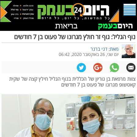
נוף הגליל: גוף זר חולץ מגרונו של פעוט בן 7 חודשים
מאת: דני ברנר
יום שני, 26 באוקטובר 2020, 06:42
צוות מרפאת בן גוריון של הכללית בנוף הגליל חילץ קצה של שקית
קאטשופ מגרונו של פעוט בן 7 חודשים