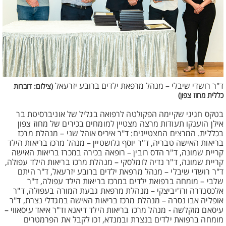
ד"ר רושדי שיבלי – מנהל מרפאת ילדים ברובע יזרעאל
(צילום: דוברות
כללית מחוז צפון)
בטקס חגיגי שקיימה הפקולטה לרפואה בגליל של אוניברסיטת בר
אילן הוענקו תעודות מרצה מצטיין למומחים בכירים של מחוז צפון
בכללית. המרצים המצטיינים: ד"ר איריס אוהל שני – מנהלת מרכז
בריאות האישה טבריה, ד"ר יוסף גלושטיין – מנהל מרכז בריאות הילד
קריית שמונה, ד"ר הדס רובין – רופאה בכירה במכרז בריאות האישה
קריית שמונה, ד"ר נדיה לומלסקי – מנהלת מרכז בריאות הילד עפולה,
ד"ר רושדי שיבלי – מנהל מרפאת ילדים ברובע יזרעאל, ד"ר היתם
שלבי – מומחה ברפואת ילדים במרכז בריאות הילד עפולה, ד"ר
אלכסנדרה ורז'יביצקי – מנהלת מרפאת גבעת המורה בעפולה, ד"ר
אופליה אבו נסרה – מנהלת מרכז בריאות האישה במגדלי נצרת, ד"ר
עיסאם מוקלשה - מנהל מרכז בריאות הילד דיאנא וד"ר איאד עיסאווי –
מומחה ברפואת ילדים בנצרת ובמנדא, זכו לקבל את הפרמטרים