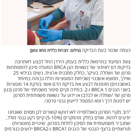
נעמה שכטר בעת הבדיקה
(צילום: דוברות כללית מחוז צפון)
צוות הסיעוד במרפאת כללית בעמק הירדן החל לבצע לאחרונה
בדיקות דם לאיתור של נשאיות הגן BRCA המעלה סיכון להתפתחות
סרטן שד ושחלה בעיקר, כחלק מתכנית ארצית. נשים בגילאי 25
ואילך, ממוצא אשכנזי (שכיחות המוטציות הללו גבוהה במיוחד
באשכנזים) מוזמנות לבצע את בדיקת הדם אשר בודקת 14 מוטציות
בשני הגנים BRCA 1 ו-2. במידה וקיים סיפור משפחתי של סרטן (כגון
סרטן שד /שחלה או לבלב) או ידוע על נשאות משפחתית לסרטן
יש לפנות דרך רופא המטפל לייעוץ גנטי פרטני.
"רוב מקרי הסרטן באוכלוסייה לאו דווקא קשורים לגן מסוים שאנחנו
יודעים לזהות. אולם בחלק מהמקרים (5-10%) קיים רקע גנטי מולד,
שמגביר משמעותית את הסיכון לחלות בסרטן. שינויים (מוטציות)
תורשתיים ברצף הגנטי של הגנים BRCA1 ו-BRCA2 ידועים כגורמים