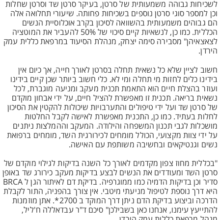
לשכיחות גבוהה משמעותית של סרטן, בעיקר סרטן שד וסרטן שחלות
וכן למספר סוגי סרטן נוספים בשכיחות פחותה. שיעורי תחלואה אלה
הם גבוהים משמעותית בהשוואה לסיכון בקרב אוכלוסיית הנשים
הכללית. כמו כן, לנשאיות קיים סיכוי של 50% להעביר את המוטציה
לצאצאיהן" מסבירה סימה יצחק, מנהלת הסיעוד במרפאת כללית עמק
הירדן.
חשוב לציין שלא כל נשאית תחלה בסרטן לאורך חייה, אך כיום אין
בידינו כלים לחזות מי תחלה ומי לא. כלי חשוב ביותר שכן קיים בידינו
ועוזר בהצלת חיים הוא התאמת תכנית מעקב ומניעה מוגברת, לכל
נשאית בריאה. תכנית זו מאפשרת להציל חיים, על ידי אבחון מוקדם
של סרטן שד ועל ידי טיפולים והתערבויות שיכולות להקטין את הסיכון
לחלות בעתיד. כמו כן, התכנית מאפשרת לאישה לקבל החלטות
מושכלות לגבי תכנון המשפחה והילודה. המעקב וההמלצות ניתנים
על ידי צוות מקצועי, הכולל מומחים לכירורגית השד, מומחים ברפואת
נשים וגנטיקאים ובחשיבה משותפת עם האישה.
"בכללית מחוז צפון מקדמים לאורך כל השנה בדיקות לגילוי מוקדם של
סרטן השד ומעודדים את הנשים לבצע בדיקות מעקב כירורג שד באופן
סדיר וכן בדיקות הדמיה כמו ממוגרפיה. בדיקת דם לאיתור הגן ל BRCA
היא דרך נוספת לטיפול מניעתי מיטבי. אין צורך בהפניה, התור לקבלת
הדרכה וביצוע בדיקת הדם ניתן דרך המוקד ב 2700*. אתן מוזמנות
להתייעץ עימנו, אנחנו כאן בשבילכן" סיכם ד"ר עבדאללה ח'ליל,
מנהל מרפאת כללית עמק הירדן.