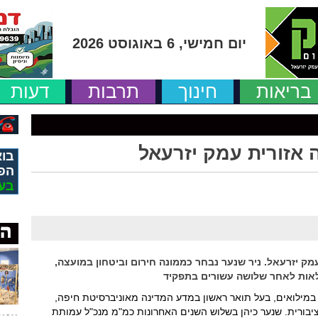
יום חמישי, 6 באוגוסט 2026
בריאות
חינוך
תרבות
דעות
 אזורית עמק יזרעאל
בוא
הפ
בע
עמק יזרעאל. ניר שנער נבחר כממונה חירום וביטחון במועצה,
אות לאחר שלושה עשורים בתפקיד
ל במילואים, בעל תואר ראשון במדע המדינה מאוניברסיטת חיפה,
 ציבורית. שנער כיהן בשלוש השנים האחרונות כמ"מ מנכ"ל עמותת