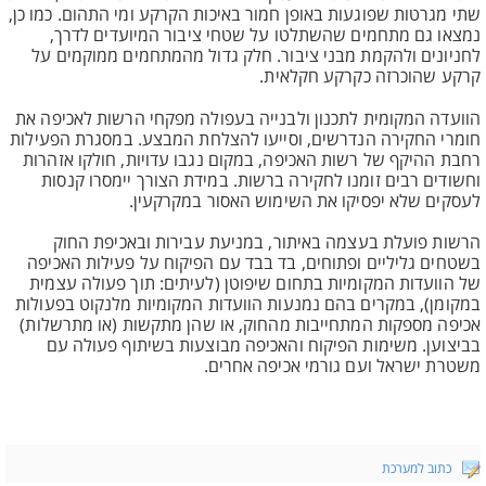
שתי מגרטות שפוגעות באופן חמור באיכות הקרקע ומי התהום. כמו כן,
נמצאו גם מתחמים שהשתלטו על שטחי ציבור המיועדים לדרך,
לחניונים ולהקמת מבני ציבור. חלק גדול מהמתחמים ממוקמים על
קרקע שהוכרזה כקרקע חקלאית.
הוועדה המקומית לתכנון ולבנייה בעפולה מפקחי הרשות לאכיפה את
חומרי החקירה הנדרשים, וסייעו להצלחת המבצע. במסגרת הפעילות
רחבת ההיקף של רשות האכיפה, במקום נגבו עדויות, חולקו אזהרות
וחשודים רבים זומנו לחקירה ברשות. במידת הצורך יימסרו קנסות
לעסקים שלא יפסיקו את השימוש האסור במקרקעין.
הרשות פועלת בעצמה באיתור, במניעת עבירות ובאכיפת החוק
בשטחים גליליים ופתוחים, בד בבד עם הפיקוח על פעילות האכיפה
של הוועדות המקומיות בתחום שיפוטן (לעיתים: תוך פעולה עצמית
במקומן), במקרים בהם נמנעות הוועדות המקומיות מלנקוט בפעולות
אכיפה מספקות המתחייבות מהחוק, או שהן מתקשות (או מתרשלות)
בביצוען. משימות הפיקוח והאכיפה מבוצעות בשיתוף פעולה עם
משטרת ישראל ועם גורמי אכיפה אחרים.
כתוב למערכת