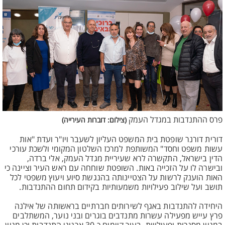
פרס ההתנדבות במגדל העמק
(צילום: דוברות העירייה)
דורית דורנר שופטת בית המשפט העליון לשעבר ויו"ר ועדת "אות
עשות משפט וחסד" המשותפת למרכז השלטון המקומי ולשכת עורכי
הדין בישראל, התקשרה לרא שעיריית מגדל העמק, אלי ברדה,
ובישרה לו על הזכייה באות. השופטת שוחחה עם ראש העיר וציינה כי
האות הוענק לרשות על הצטיינותה בהנגשת סיוע ויעוץ משפטי לכל
תושב ועל שילוב פעילויות משמעותיות בקידום תחום ההתנדבות.
היחידה להתנדבות באגף לשירותים חברתיים בראשותה של אילנה
פרץ עייש מפעילה עשרות מתנדבים בוגרים ובני נוער, המשתלבים