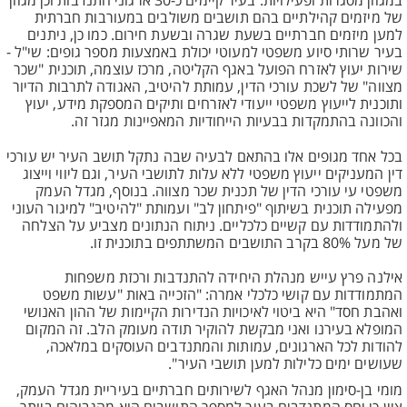
במגוון מסגרות ופעילויות. בעיר קיימים כ-30 ארגוני התנדבות וכן מגוון
של מיזמים קהילתיים בהם תושבים משולבים במעורבות חברתית
למען מיזמים חברתיים בשעת שגרה ובשעת חירום. כמו כן, ניתנים
בעיר שרותי סיוע משפטי למעוטי יכולת באמצעות מספר גופים: שי"ל -
שירות יעוץ לאזרח הפועל באגף הקליטה, מרכז עוצמה, תוכנית "שכר
מצווה" של לשכת עורכי הדין, עמותת להיטיב, האגודה לתרבות הדיור
ותוכנית לייעוץ משפטי ייעודי לאזרחים ותיקים המספקת מידע, יעוץ
והכוונה בהתמקדות בבעיות הייחודיות המאפיינות מגזר זה.
בכל אחד מגופים אלו בהתאם לבעיה שבה נתקל תושב העיר יש עורכי
דין המעניקים ייעוץ משפטי ללא עלות לתושבי העיר, וגם ליווי וייצוג
משפטי עי עורכי הדין של תכנית שכר מצווה. בנוסף, מגדל העמק
מפעילה תוכנית בשיתוף "פיתחון לב" ועמותת "להיטיב" למיגור העוני
ולהתמודדות עם קשיים כלכליים. ניתוח הנתונים מצביע על הצלחה
של מעל 80% בקרב התושבים המשתתפים בתוכנית זו.
אילנה פרץ עייש מנהלת היחידה להתנדבות ורכזת משפחות
המתמודדות עם קושי כלכלי אמרה: "הזכייה באות "עשות משפט
ואהבת חסד" היא ביטוי לאיכויות הנדירות הקיימות של ההון האנושי
המופלא בעירנו ואני מבקשת להוקיר תודה מעומק הלב. זה המקום
להודות לכל הארגונים, עמותות והמתנדבים העוסקים במלאכה,
שעושים ימים כלילות למען תושבי העיר".
מומי בן-סימון מנהל האגף לשירותים חברתיים בעיריית מגדל העמק,