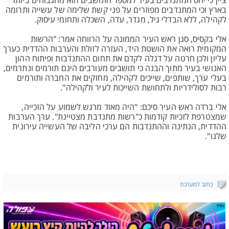
ציין כי יחס המתנדבים בעיר למספר התושבים הוא מהגבוהים ביותר
בארץ וכי המתנדבים מפוזרים על פני קשת שלימה של עשייה ותרומה
לקהילה, ללא הבדלי גיל, מגדר, עדה, השכלה ותחומי עיסוק.
אלי בקסיס, סגן ראש העיר הממונה על הרווחה אמר: "הרשות
המקומית רואה את הושטת היד, העזרה לזולת והערבות ההדדית כערך
עליון ולכן חרטה על דגלה לקדם את תחום ההתנדבות ופיתוח ההון
האנושי בעיר מתוך הבנה כי תושבים מעורבים הינם תורמים ונתרמים,
בעלי ערך, שותפים, שייכים לקהילה, מחזקים את החברה ותורמים
רבות לסולידריות ולתחושת השייכות לעיר ולקהילה".
אלי ברדה ראש העיר סיכם: "היה מאוד מרגש לשמוע על הזכייה,
שמצטרפת לזכיות קודמות כ"רשות מתנדבת מצטיינת". ערך הערבות
ההדדית, הנתינה וההתנדבות הם ערכי הליבה של העשייה עירונית
שלנו".
כתוב למערכת