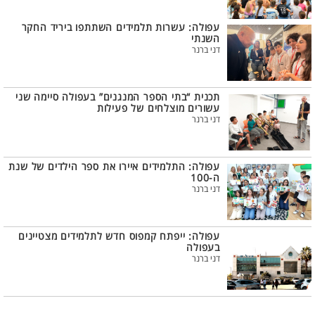
עפולה: עשרות תלמידים השתתפו ביריד החקר
השנתי
דני ברנר
תכנית “בתי הספר המנגנים” בעפולה סיימה שני
עשורים מוצלחים של פעילות
דני ברנר
עפולה: התלמידים איירו את ספר הילדים של שנת
ה-100
דני ברנר
עפולה: ייפתח קמפוס חדש לתלמידים מצטיינים
בעפולה
דני ברנר