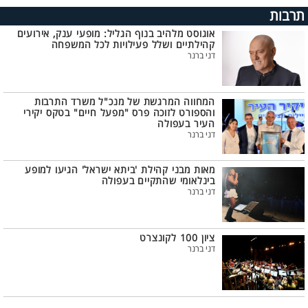
תרבות
אוגוסט מלהיב בנוף הגליל: מופעי ענק, אירועים
קהילתיים ושלל פעילויות לכל המשפחה
דני ברנר
המחווה המרגשת של מנכ"ל משרד התרבות
והספורט לזוכה פרס "מפעל חיים" בטקס יקירי
העיר בעפולה
דני ברנר
מאות מבני קהילת 'ביתא ישראל' הגיעו למופע
בינלאומי שהתקיים בעפולה
דני ברנר
ציון 100 לקונצרט
דני ברנר