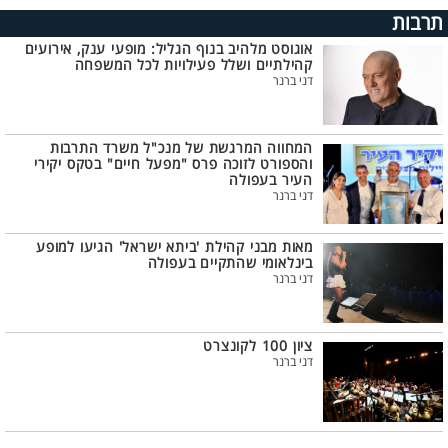
תרבות
אוגוסט מלהיב בנוף הגליל: מופעי ענק, אירועים
קהילתיים ושלל פעילויות לכל המשפחה
דני ברנר
המחווה המרגשת של מנכ"ל משרד התרבות
והספורט לזוכה פרס "מפעל חיים" בטקס יקירי
העיר בעפולה
דני ברנר
מאות מבני קהילת 'ביתא ישראל' הגיעו למופע
בינלאומי שהתקיים בעפולה
דני ברנר
ציון 100 לקונצרט
דני ברנר