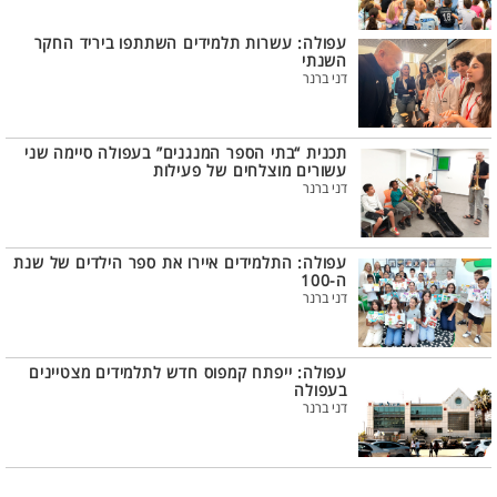
עפולה: עשרות תלמידים השתתפו ביריד החקר
השנתי
דני ברנר
תכנית “בתי הספר המנגנים” בעפולה סיימה שני
עשורים מוצלחים של פעילות
דני ברנר
עפולה: התלמידים איירו את ספר הילדים של שנת
ה-100
דני ברנר
עפולה: ייפתח קמפוס חדש לתלמידים מצטיינים
בעפולה
דני ברנר