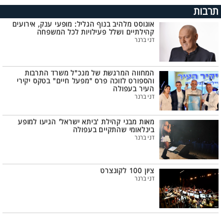
תרבות
אוגוסט מלהיב בנוף הגליל: מופעי ענק, אירועים
קהילתיים ושלל פעילויות לכל המשפחה
דני ברנר
המחווה המרגשת של מנכ"ל משרד התרבות
והספורט לזוכה פרס "מפעל חיים" בטקס יקירי
העיר בעפולה
דני ברנר
מאות מבני קהילת 'ביתא ישראל' הגיעו למופע
בינלאומי שהתקיים בעפולה
דני ברנר
ציון 100 לקונצרט
דני ברנר