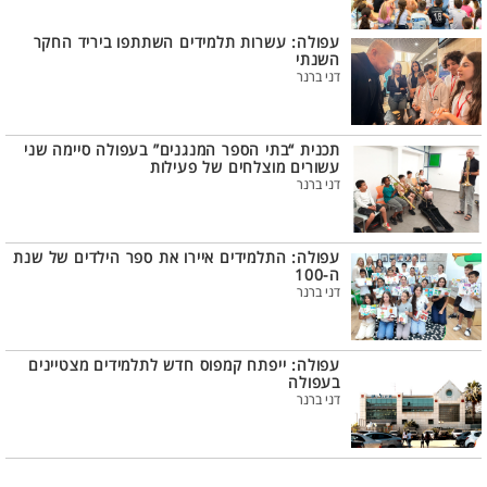
עפולה: עשרות תלמידים השתתפו ביריד החקר
השנתי
דני ברנר
תכנית “בתי הספר המנגנים” בעפולה סיימה שני
עשורים מוצלחים של פעילות
דני ברנר
עפולה: התלמידים איירו את ספר הילדים של שנת
ה-100
דני ברנר
עפולה: ייפתח קמפוס חדש לתלמידים מצטיינים
בעפולה
דני ברנר