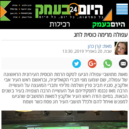
עפולה מרימה כוסית לחג
מאת: קרן כהן
שבת, 20 באפריל 2019, 13:30
מאות מתושבי עפולה הגיעו לטקס הרמת הכוסית העירונית הראשונה
של עפולה, שם שמעו מפי חברי הקואליציה, ובראשם ראש העיר אבי
אלקבץ, סגניו חביב פרץ ושלמה מליחי וחברי המועצה על העשייה
הרבה מאז נכנסו לתפקידיהם ועל העשייה הרבה הצפויה בעיר בשנים
הבאות. בסיום הודה ראש העיר אלקבץ למאות התושבים שהגיעו
למפגש ואיחל להם ולכלל תושבי העיר חג פסח כשר ושמח