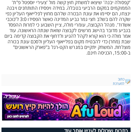
'קפסולה יבנה' שיצאו למשחק חוץ קשה מול 'צעירי יוספטל פ"ת'
הממוקמים במקום הרביעי בטבלה. במידה ויפסידו התותחנים ויבנה
ינצחו, הם יסיימו את עונת הבכורה שלהם מחוץ לפלייאוף העליון כפי
שקרה להם בשלב חצי גמר גביע המדינה כאשר הפסידו 3:0 ל'כוכבי
אשדוד'. מנהל הקבוצה, עומרי מולה, ציין השבוע כי למרות ההפסד
בגביע מדובר בהישג מרשים לקבוצה שזאת שנתה הראשונה. עוד
אמר מולה כי הוא קורא לקהל להגיע ולדחוף את הקבוצה קדימה ביום
שבת (מחר) כדי להבטיח מקום בפלייאוף העליון ולסכם עונת בכורה
מוצלחת. המשחק יתקיים במגרש הקט-רגל ב"פארק הראשונים"
ב-15:00, הכניסה חינם.
כתוב
למערכת
כתבות שיכולות לעניין אותך עוד