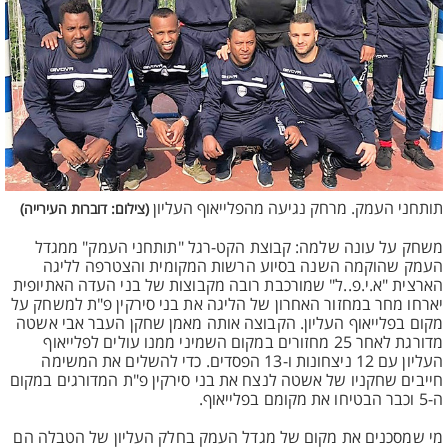
תותחני העמק. מרחק נגיעה מהפלייאוף העליון
(צילום: דוברות העירייה)
משחק על עונה שלמה: קבוצת הקט-רגל "תותחני העמק" ממגדל
העמק שהוקמה השנה בסיוע הרשות המקומית והצטרפה לליגה
הארצית "א.י.פ..ל" שמורכבת רובה מקבוצות של בני העדה האתיופית
יארחו מחר במחזור האחרון של הליגה את בני סירקין פ"ת למשחק על
מקום בפלייאוף העליון. הקבוצה אותה מאמן שחקן העבר אבי אשטה
מדורגת לאחר 25 מחזורים במקום השמיני ממנו עולים לפלייאוף
העליון עם 12 ניצחונות ו-13 הפסדים. כדי להשלים את המשימה
חייבים שחקניו של אשטה לנצח את בני סירקין פ"ת המדורגים במקום
ה-5 וכבר הבטיחו את מקומם בפלייאוף.
מי שמסכנים את מקום של מגדל העמק בחלק העליון של הטבלה הם