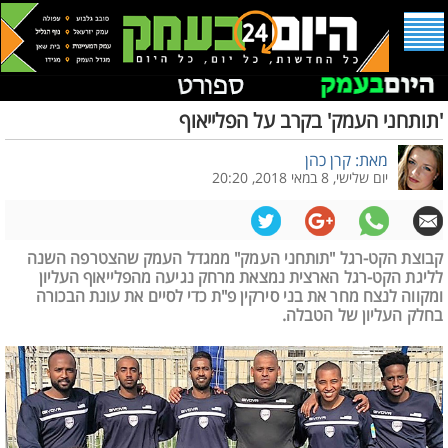
'תותחני העמק' בקרב על הפלייאוף
מאת: קרן כהן
יום שלישי, 8 במאי 2018, 20:20
קבוצת הקט-רגל "תותחני העמק" ממגדל העמק שהצטרפה השנה
לליגת הקט-רגל הארצית נמצאת מרחק נגיעה מהפלייאוף העליון
ומקווה לנצח מחר את בני סירקין פ"ת כדי לסיים את עונת הבכורה
בחלק העליון של הטבלה.